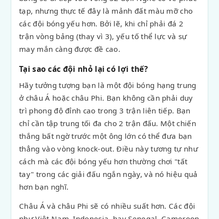
tạp, nhưng thực tế đây là mảnh đất màu mỡ cho
các đội bóng yếu hơn. Bởi lẽ, khi chỉ phải đá 2
trận vòng bảng (thay vì 3), yếu tố thể lực và sự
may mắn càng được đề cao.
Tại sao các đội nhỏ lại có lợi thế?
Hãy tưởng tượng bạn là một đội bóng hạng trung
ở châu Á hoặc châu Phi. Bạn không cần phải duy
trì phong độ đỉnh cao trong 3 trận liên tiếp. Bạn
chỉ cần tập trung tối đa cho 2 trận đấu. Một chiến
thắng bất ngờ trước một ông lớn có thể đưa bạn
thẳng vào vòng knock-out. Điều này tương tự như
cách mà các đội bóng yếu hơn thường chơi "tất
tay" trong các giải đấu ngắn ngày, và nó hiệu quả
hơn bạn nghĩ.
Châu Á và châu Phi sẽ có nhiều suất hơn. Các đội
như Việt Nam, Indonesia, hay Senegal, Cameroon