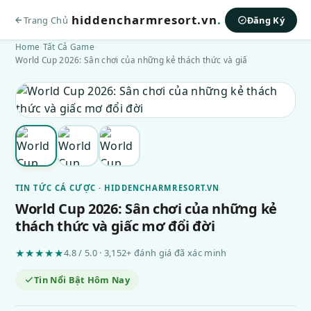
hiddencharmresort.vn
.
Trang Chủ
Đăng Ký
Home
›
Tất Cả Game
›
World Cup 2026: Sân chơi của những kẻ thách thức và giấ
TIN TỨC CÁ CƯỢC · HIDDENCHARMRESORT.VN
World Cup 2026: Sân chơi của những kẻ
thách thức và giấc mơ đổi đời
★★★★★
4.8 / 5.0 · 3,152+ đánh giá đã xác minh
Tin Nổi Bật Hôm Nay