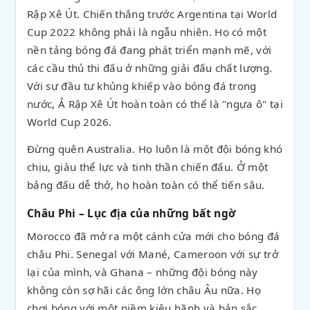
Rập Xê Út. Chiến thắng trước Argentina tại World
Cup 2022 không phải là ngẫu nhiên. Họ có một
nền tảng bóng đá đang phát triển mạnh mẽ, với
các cầu thủ thi đấu ở những giải đấu chất lượng.
Với sự đầu tư khủng khiếp vào bóng đá trong
nước, Ả Rập Xê Út hoàn toàn có thể là "ngựa ô" tại
World Cup 2026.
Đừng quên Australia. Họ luôn là một đội bóng khó
chịu, giàu thể lực và tinh thần chiến đấu. Ở một
bảng đấu dễ thở, họ hoàn toàn có thể tiến sâu.
Châu Phi – Lục địa của những bất ngờ
Morocco đã mở ra một cánh cửa mới cho bóng đá
châu Phi. Senegal với Mané, Cameroon với sự trở
lại của mình, và Ghana – những đội bóng này
không còn sợ hãi các ông lớn châu Âu nữa. Họ
chơi bóng với một niềm kiêu hãnh và bản sắc