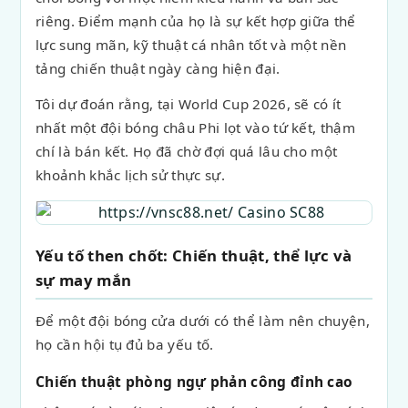
riêng. Điểm mạnh của họ là sự kết hợp giữa thể
lực sung mãn, kỹ thuật cá nhân tốt và một nền
tảng chiến thuật ngày càng hiện đại.
Tôi dự đoán rằng, tại World Cup 2026, sẽ có ít
nhất một đội bóng châu Phi lọt vào tứ kết, thậm
chí là bán kết. Họ đã chờ đợi quá lâu cho một
khoảnh khắc lịch sử thực sự.
Yếu tố then chốt: Chiến thuật, thể lực và
sự may mắn
Để một đội bóng cửa dưới có thể làm nên chuyện,
họ cần hội tụ đủ ba yếu tố.
Chiến thuật phòng ngự phản công đỉnh cao