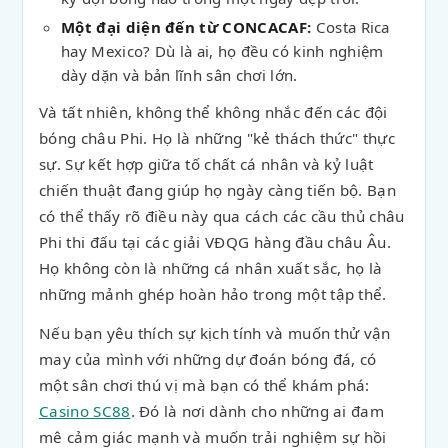
Một đại diện đến từ CONCACAF:
Costa Rica
hay Mexico? Dù là ai, họ đều có kinh nghiệm
dày dặn và bản lĩnh sân chơi lớn.
Và tất nhiên, không thể không nhắc đến các đội
bóng châu Phi. Họ là những "kẻ thách thức" thực
sự. Sự kết hợp giữa tố chất cá nhân và kỷ luật
chiến thuật đang giúp họ ngày càng tiến bộ. Bạn
có thể thấy rõ điều này qua cách các cầu thủ châu
Phi thi đấu tại các giải VĐQG hàng đầu châu Âu.
Họ không còn là những cá nhân xuất sắc, họ là
những mảnh ghép hoàn hảo trong một tập thể.
Nếu bạn yêu thích sự kịch tính và muốn thử vận
may của mình với những dự đoán bóng đá, có
một sân chơi thú vị mà bạn có thể khám phá:
Casino SC88
. Đó là nơi dành cho những ai đam
mê cảm giác mạnh và muốn trải nghiệm sự hồi