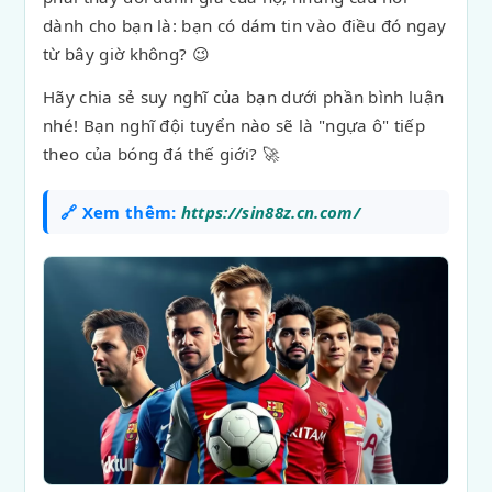
dành cho bạn là: bạn có dám tin vào điều đó ngay
từ bây giờ không? 😉
Hãy chia sẻ suy nghĩ của bạn dưới phần bình luận
nhé! Bạn nghĩ đội tuyển nào sẽ là "ngựa ô" tiếp
theo của bóng đá thế giới? 🚀
🔗 Xem thêm:
https://sin88z.cn.com/