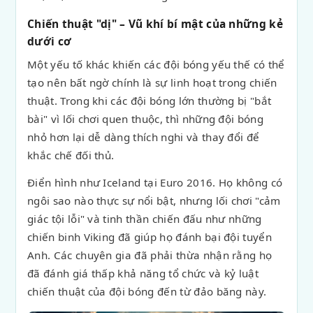
Chiến thuật "dị" – Vũ khí bí mật của những kẻ
dưới cơ
Một yếu tố khác khiến các đội bóng yếu thế có thể
tạo nên bất ngờ chính là sự linh hoạt trong chiến
thuật. Trong khi các đội bóng lớn thường bị "bắt
bài" vì lối chơi quen thuộc, thì những đội bóng
nhỏ hơn lại dễ dàng thích nghi và thay đổi để
khắc chế đối thủ.
Điển hình như Iceland tại Euro 2016. Họ không có
ngôi sao nào thực sự nổi bật, nhưng lối chơi "cảm
giác tội lỗi" và tinh thần chiến đấu như những
chiến binh Viking đã giúp họ đánh bại đội tuyển
Anh. Các chuyên gia đã phải thừa nhận rằng họ
đã đánh giá thấp khả năng tổ chức và kỷ luật
chiến thuật của đội bóng đến từ đảo băng này.