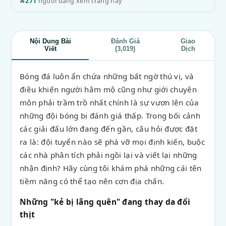
🔥
271
người đang xem trang này
Nội Dung Bài
Đánh Giá
Giao
Viết
(3,019)
Dịch
Bóng đá luôn ẩn chứa những bất ngờ thú vị, và
điều khiến người hâm mộ cũng như giới chuyên
môn phải trầm trồ nhất chính là sự vươn lên của
những đội bóng bị đánh giá thấp. Trong bối cảnh
các giải đấu lớn đang đến gần, câu hỏi được đặt
ra là: đội tuyển nào sẽ phá vỡ mọi định kiến, buộc
các nhà phân tích phải ngồi lại và viết lại những
nhận định? Hãy cùng tôi khám phá những cái tên
tiềm năng có thể tạo nên cơn địa chấn.
Những "kẻ bị lãng quên" đang thay da đổi
thịt