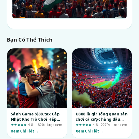
Bạn Có Thể Thích
Sảnh Game bj88.tax Cập
U888 là gì? Tổng quan sân
Nhật Kho Trò Chơi Hấp
chơi cá cược hàng đầu
Dẫn Với Nhiều Lựa Chọn
châu Á
★★★★★
4.8 · 1820+ lượt xem
★★★★★
4.8 · 2279+ lượt xem
Xem Chi Tiết →
Xem Chi Tiết →