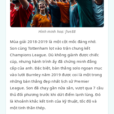
Hình minh hoạ: five88
Mùa giải 2018-2019 là một cột mốc đáng nhớ.
Son cùng Tottenham lọt vào trận chung kết
Champions League. Dù không giành được chiếc
cúp, nhưng hành trình ấy đã chứng minh đẳng
cấp của anh. Đặc biệt, bàn thắng solo ngoạn mục
vào lưới Burnley năm 2019 được coi là một trong
những bàn thắng đẹp nhất lịch sử Premier
League. Son đã chạy gần nửa sân, vượt qua 7 cầu
thủ đối phương trước khi dứt điểm lạnh lùng. Đó
là khoảnh khắc kết tinh của kỹ thuật, tốc độ và
một tinh thần thép.