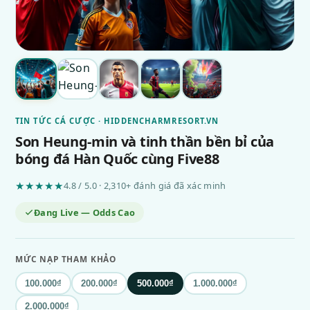
TIN TỨC CÁ CƯỢC · HIDDENCHARMRESORT.VN
Son Heung-min và tinh thần bền bỉ của
bóng đá Hàn Quốc cùng Five88
★★★★★
4.8 / 5.0 · 2,310+ đánh giá đã xác minh
Đang Live — Odds Cao
MỨC NẠP THAM KHẢO
100.000₫
200.000₫
500.000₫
1.000.000₫
2.000.000₫