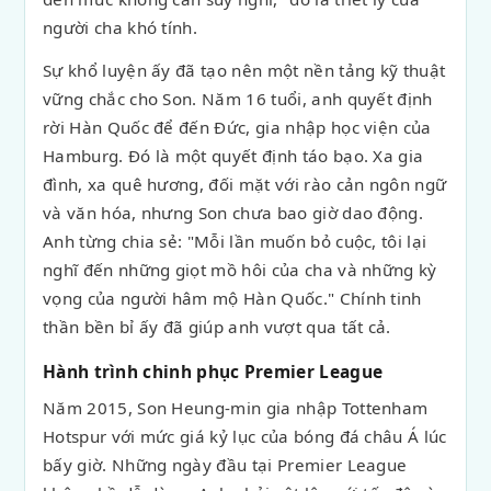
người cha khó tính.
Sự khổ luyện ấy đã tạo nên một nền tảng kỹ thuật
vững chắc cho Son. Năm 16 tuổi, anh quyết định
rời Hàn Quốc để đến Đức, gia nhập học viện của
Hamburg. Đó là một quyết định táo bạo. Xa gia
đình, xa quê hương, đối mặt với rào cản ngôn ngữ
và văn hóa, nhưng Son chưa bao giờ dao động.
Anh từng chia sẻ: "Mỗi lần muốn bỏ cuộc, tôi lại
nghĩ đến những giọt mồ hôi của cha và những kỳ
vọng của người hâm mộ Hàn Quốc." Chính tinh
thần bền bỉ ấy đã giúp anh vượt qua tất cả.
Hành trình chinh phục Premier League
Năm 2015, Son Heung-min gia nhập Tottenham
Hotspur với mức giá kỷ lục của bóng đá châu Á lúc
bấy giờ. Những ngày đầu tại Premier League