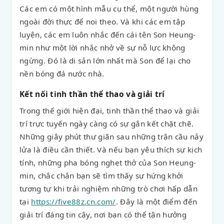
Các em có một hình mẫu cụ thể, một người hùng
ngoài đời thực để noi theo. Và khi các em tập
luyện, các em luôn nhắc đến cái tên Son Heung-
min như một lời nhắc nhở về sự nỗ lực không
ngừng. Đó là di sản lớn nhất mà Son để lại cho
nền bóng đá nước nhà.
Kết nối tinh thần thể thao và giải trí
Trong thế giới hiện đại, tinh thần thể thao và giải
trí trực tuyến ngày càng có sự gắn kết chặt chẽ.
Những giây phút thư giãn sau những trận cầu nảy
lửa là điều cần thiết. Và nếu bạn yêu thích sự kịch
tính, những pha bóng nghẹt thở của Son Heung-
min, chắc chắn bạn sẽ tìm thấy sự hứng khởi
tương tự khi trải nghiệm những trò chơi hấp dẫn
tại
https://five88z.cn.com/
. Đây là một điểm đến
giải trí đáng tin cậy, nơi bạn có thể tận hưởng