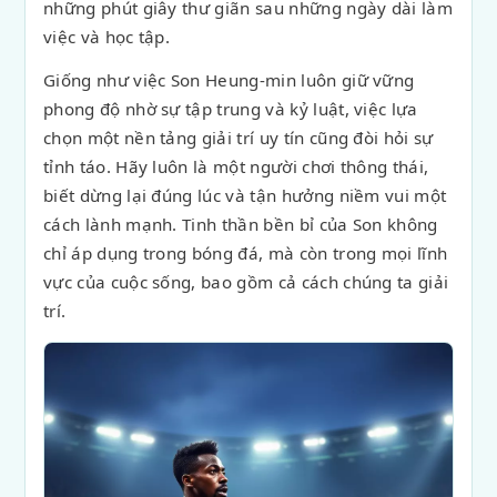
những phút giây thư giãn sau những ngày dài làm
việc và học tập.
Giống như việc Son Heung-min luôn giữ vững
phong độ nhờ sự tập trung và kỷ luật, việc lựa
chọn một nền tảng giải trí uy tín cũng đòi hỏi sự
tỉnh táo. Hãy luôn là một người chơi thông thái,
biết dừng lại đúng lúc và tận hưởng niềm vui một
cách lành mạnh. Tinh thần bền bỉ của Son không
chỉ áp dụng trong bóng đá, mà còn trong mọi lĩnh
vực của cuộc sống, bao gồm cả cách chúng ta giải
trí.