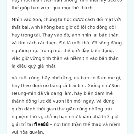
thể giúp bạn vượt qua mọi thử thách.
Nhìn vào Son, chúng ta học được cách đối mặt với
thất bại. Anh không bao giờ đổ lỗi cho đồng đội
hay trọng tài. Thay vào đó, anh nhìn lại bản thân
và tìm cách cải thiện. Đó là một thái độ sống đáng
ngưỡng mộ. Trong một thế giới đầy biến động,
việc giữ vững tinh thần và niềm tin vào bản thân
là điều quý giá nhất.
Và cuối cùng, hãy nhớ rằng, dù bạn có đam mê gì,
hãy theo đuổi nó bằng cả trái tim. Giống như Son
Heung-min đã và đang làm, hãy biến đam mê
thành động lực để vươn lên mỗi ngày. Và đừng
quên dành thời gian thư giãn cùng những trải
nghiệm thú vị, chẳng hạn như khám phá thế giới
giải trí tại
five88
– nơi tinh thần thể thao và niềm
vui hòa quyện.