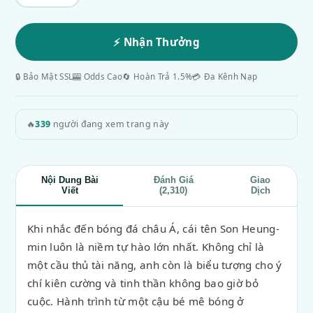
⚡ Nhận Thưởng
🔒 Bảo Mật SSL
🎰 Odds Cao
🔄 Hoàn Trả 1.5%
💳 Đa Kênh Nạp
🔥
339
người đang xem trang này
Nội Dung Bài
Đánh Giá
Giao
Viết
(2,310)
Dịch
Khi nhắc đến bóng đá châu Á, cái tên Son Heung-
min luôn là niềm tự hào lớn nhất. Không chỉ là
một cầu thủ tài năng, anh còn là biểu tượng cho ý
chí kiên cường và tinh thần không bao giờ bỏ
cuộc. Hành trình từ một cậu bé mê bóng ở