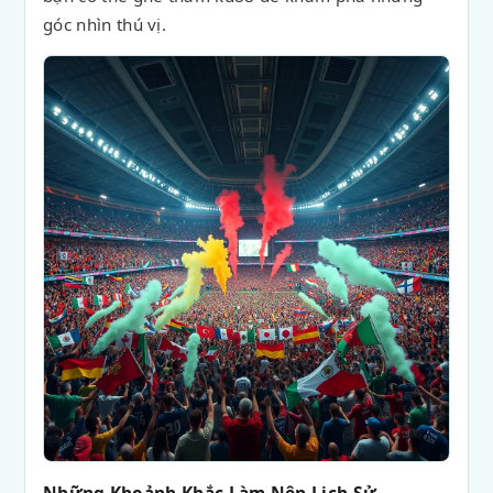
góc nhìn thú vị.