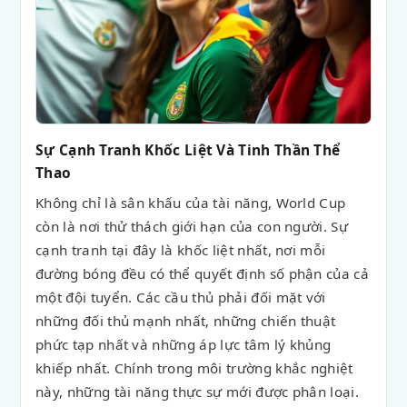
Sự Cạnh Tranh Khốc Liệt Và Tinh Thần Thể
Thao
Không chỉ là sân khấu của tài năng, World Cup
còn là nơi thử thách giới hạn của con người. Sự
cạnh tranh tại đây là khốc liệt nhất, nơi mỗi
đường bóng đều có thể quyết định số phận của cả
một đội tuyển. Các cầu thủ phải đối mặt với
những đối thủ mạnh nhất, những chiến thuật
phức tạp nhất và những áp lực tâm lý khủng
khiếp nhất. Chính trong môi trường khắc nghiệt
này, những tài năng thực sự mới được phân loại.