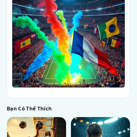
Bạn Có Thể Thích