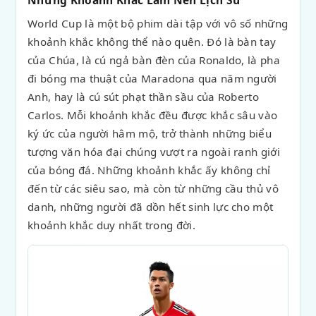
Những Khoảnh Khắc Làm Nên Lịch Sử
World Cup là một bộ phim dài tập với vô số những
khoảnh khắc không thể nào quên. Đó là bàn tay
của Chúa, là cú ngả bàn đèn của Ronaldo, là pha
đi bóng ma thuật của Maradona qua năm người
Anh, hay là cú sút phạt thần sầu của Roberto
Carlos. Mỗi khoảnh khắc đều được khắc sâu vào
ký ức của người hâm mộ, trở thành những biểu
tượng văn hóa đại chúng vượt ra ngoài ranh giới
của bóng đá. Những khoảnh khắc ấy không chỉ
đến từ các siêu sao, mà còn từ những cầu thủ vô
danh, những người đã dồn hết sinh lực cho một
khoảnh khắc duy nhất trong đời.