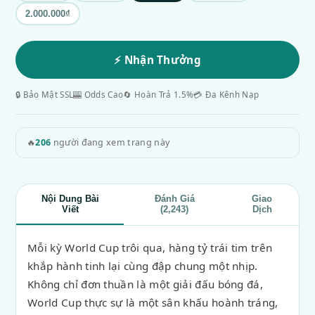
2.000.000₫
⚡ Nhận Thưởng
🔒 Bảo Mật SSL
🎰 Odds Cao
🔄 Hoàn Trả 1.5%
💳 Đa Kênh Nạp
🔥
206
người đang xem trang này
Nội Dung Bài
Đánh Giá
Giao
Viết
(2,243)
Dịch
Mỗi kỳ World Cup trôi qua, hàng tỷ trái tim trên
khắp hành tinh lại cùng đập chung một nhịp.
Không chỉ đơn thuần là một giải đấu bóng đá,
World Cup thực sự là một sân khấu hoành tráng,