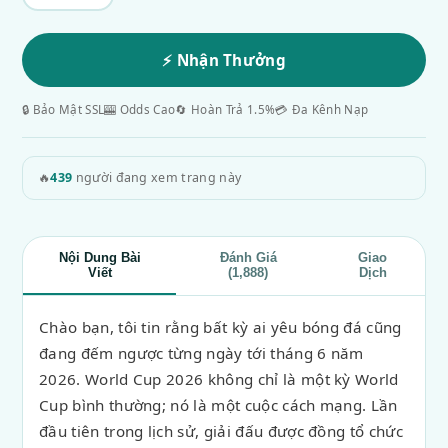
⚡ Nhận Thưởng
🔒 Bảo Mật SSL
🎰 Odds Cao
🔄 Hoàn Trả 1.5%
💳 Đa Kênh Nạp
🔥
439
người đang xem trang này
Nội Dung Bài
Đánh Giá
Giao
Viết
(1,888)
Dịch
Chào bạn, tôi tin rằng bất kỳ ai yêu bóng đá cũng
đang đếm ngược từng ngày tới tháng 6 năm
2026. World Cup 2026 không chỉ là một kỳ World
Cup bình thường; nó là một cuộc cách mạng. Lần
đầu tiên trong lịch sử, giải đấu được đồng tổ chức