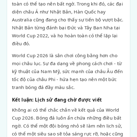
toàn có thể tạo nên bất ngờ. Trong khi đó, các đại
diện châu Á như Nhật Bản, Hàn Quốc hay
Australia cũng đang cho thấy sự tiến bộ vượt bậc.
Nhật Bản từng đánh bại Đức và Tây Ban Nha tại
World Cup 2022, và họ hoàn toàn có thể lặp lại
điều đó.
World Cup 2026 là sân chơi công bằng hơn cho
mọi châu lục. Sự đa dạng về phong cách chơi - từ
kỹ thuật của Nam Mỹ, sức mạnh của châu Âu đến
tốc độ của châu Phi - hứa hẹn tạo nên một bức
tranh bóng đá đầy màu sắc.
Kết luận: Lịch sử đang chờ được viết
Không ai có thể chắc chắn về kết quả của World
Cup 2026. Bóng đá luôn ẩn chứa những điều bất
ngờ. Có thể một đội bóng nhỏ sẽ làm nên lịch sử,
có thể một siêu sao sẽ tỏa sáng rực rỡ, hoặc cũng