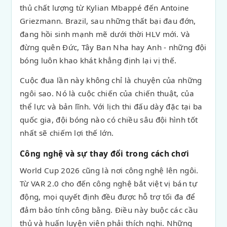
thủ chất lượng từ Kylian Mbappé đến Antoine
Griezmann. Brazil, sau những thất bại đau đớn,
đang hồi sinh mạnh mẽ dưới thời HLV mới. Và
đừng quên Đức, Tây Ban Nha hay Anh - những đội
bóng luôn khao khát khẳng định lại vị thế.
Cuộc đua lần này không chỉ là chuyện của những
ngôi sao. Nó là cuộc chiến của chiến thuật, của
thể lực và bản lĩnh. Với lịch thi đấu dày đặc tại ba
quốc gia, đội bóng nào có chiều sâu đội hình tốt
nhất sẽ chiếm lợi thế lớn.
Công nghệ và sự thay đổi trong cách chơi
World Cup 2026 cũng là nơi công nghệ lên ngôi.
Từ VAR 2.0 cho đến công nghệ bắt việt vị bán tự
động, mọi quyết định đều được hỗ trợ tối đa để
đảm bảo tính công bằng. Điều này buộc các cầu
thủ và huấn luyện viên phải thích nghi. Những