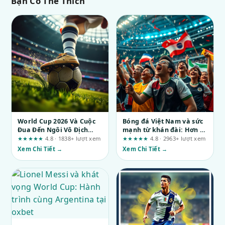
Bạn Có Thể Thích
World Cup 2026 Và Cuộc
Bóng đá Việt Nam và sức
Đua Đến Ngôi Vô Địch
mạnh từ khán đài: Hơn cả
Khốc Liệt: Ai Sẽ Lên Ngôi?
một trận cầu
★★★★★
4.8 · 1838+ lượt xem
★★★★★
4.8 · 2963+ lượt xem
Xem Chi Tiết →
Xem Chi Tiết →