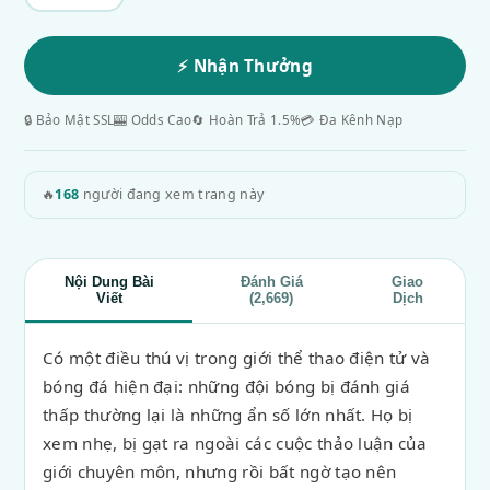
⚡ Nhận Thưởng
🔒 Bảo Mật SSL
🎰 Odds Cao
🔄 Hoàn Trả 1.5%
💳 Đa Kênh Nạp
🔥
168
người đang xem trang này
Nội Dung Bài
Đánh Giá
Giao
Viết
(2,669)
Dịch
Có một điều thú vị trong giới thể thao điện tử và
bóng đá hiện đại: những đội bóng bị đánh giá
thấp thường lại là những ẩn số lớn nhất. Họ bị
xem nhẹ, bị gạt ra ngoài các cuộc thảo luận của
giới chuyên môn, nhưng rồi bất ngờ tạo nên