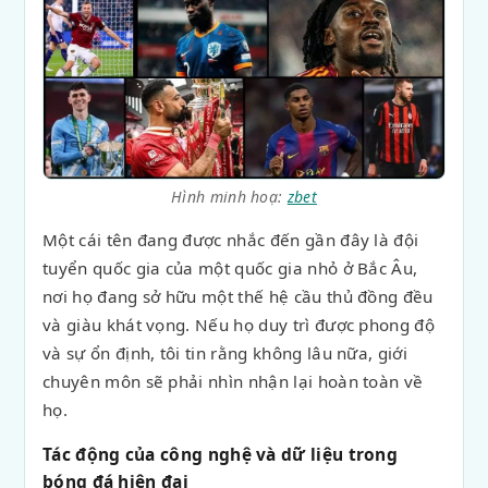
Hình minh hoạ:
zbet
Một cái tên đang được nhắc đến gần đây là đội
tuyển quốc gia của một quốc gia nhỏ ở Bắc Âu,
nơi họ đang sở hữu một thế hệ cầu thủ đồng đều
và giàu khát vọng. Nếu họ duy trì được phong độ
và sự ổn định, tôi tin rằng không lâu nữa, giới
chuyên môn sẽ phải nhìn nhận lại hoàn toàn về
họ.
Tác động của công nghệ và dữ liệu trong
bóng đá hiện đại