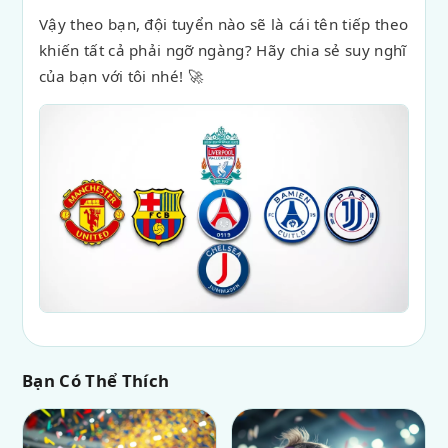
Vậy theo bạn, đội tuyển nào sẽ là cái tên tiếp theo
khiến tất cả phải ngỡ ngàng? Hãy chia sẻ suy nghĩ
của bạn với tôi nhé! 🚀
Bạn Có Thể Thích