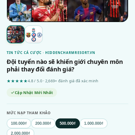
TIN TỨC CÁ CƯỢC · HIDDENCHARMRESORT.VN
Đội tuyển nào sẽ khiến giới chuyên môn
phải thay đổi đánh giá?
★★★★★
4.8 / 5.0 · 2,669+ đánh giá đã xác minh
Cập Nhật Mới Nhất
MỨC NẠP THAM KHẢO
100.000₫
200.000₫
500.000₫
1.000.000₫
2.000.000₫