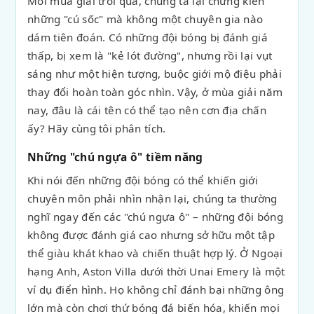
Mỗi mùa giải trôi qua, chúng ta lại chứng kiến
những "cú sốc" mà không một chuyên gia nào
dám tiên đoán. Có những đội bóng bị đánh giá
thấp, bị xem là "kẻ lót đường", nhưng rồi lại vụt
sáng như một hiện tượng, buộc giới mộ điệu phải
thay đổi hoàn toàn góc nhìn. Vậy, ở mùa giải năm
nay, đâu là cái tên có thể tạo nên cơn địa chấn
ấy? Hãy cùng tôi phân tích.
Những "chú ngựa ô" tiềm năng
Khi nói đến những đội bóng có thể khiến giới
chuyên môn phải nhìn nhận lại, chúng ta thường
nghĩ ngay đến các "chú ngựa ô" – những đội bóng
không được đánh giá cao nhưng sở hữu một tập
thể giàu khát khao và chiến thuật hợp lý. Ở Ngoại
hạng Anh, Aston Villa dưới thời Unai Emery là một
ví dụ điển hình. Họ không chỉ đánh bại những ông
lớn mà còn chơi thứ bóng đá biến hóa, khiến mọi