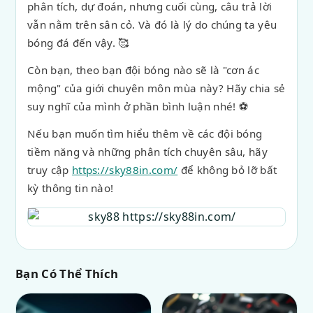
phân tích, dự đoán, nhưng cuối cùng, câu trả lời
vẫn nằm trên sân cỏ. Và đó là lý do chúng ta yêu
bóng đá đến vậy. 🥰
Còn bạn, theo bạn đội bóng nào sẽ là "cơn ác
mộng" của giới chuyên môn mùa này? Hãy chia sẻ
suy nghĩ của mình ở phần bình luận nhé! ⚽
Nếu bạn muốn tìm hiểu thêm về các đội bóng
tiềm năng và những phân tích chuyên sâu, hãy
truy cập
https://sky88in.com/
để không bỏ lỡ bất
kỳ thông tin nào!
Bạn Có Thể Thích