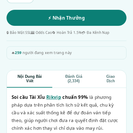
⚡ Nhận Thưởng
🔒 Bảo Mật SSL
🎰 Odds Cao
🔄 Hoàn Trả 1.5%
💳 Đa Kênh Nạp
🔥
259
người đang xem trang này
Nội Dung Bài
Đánh Giá
Giao
Viết
(2,334)
Dịch
Soi cầu Tài Xỉu
Rikvip
chuẩn 99%
là phương
pháp dựa trên phân tích lịch sử kết quả, chu kỳ
cầu và xác suất thống kê để dự đoán ván tiếp
theo, giúp người chơi đưa ra quyết định đặt cược
chính xác hơn thay vì chỉ dựa vào may rủi.