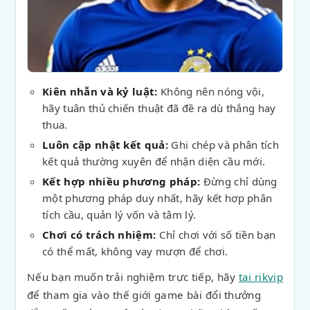
Kiên nhẫn và kỷ luật:
Không nên nóng vội,
hãy tuân thủ chiến thuật đã đề ra dù thắng hay
thua.
Luôn cập nhật kết quả:
Ghi chép và phân tích
kết quả thường xuyên để nhận diện cầu mới.
Kết hợp nhiều phương pháp:
Đừng chỉ dùng
một phương pháp duy nhất, hãy kết hợp phân
tích cầu, quản lý vốn và tâm lý.
Chơi có trách nhiệm:
Chỉ chơi với số tiền bạn
có thể mất, không vay mượn để chơi.
Nếu bạn muốn trải nghiệm trực tiếp, hãy
tai rikvip
để tham gia vào thế giới game bài đổi thưởng