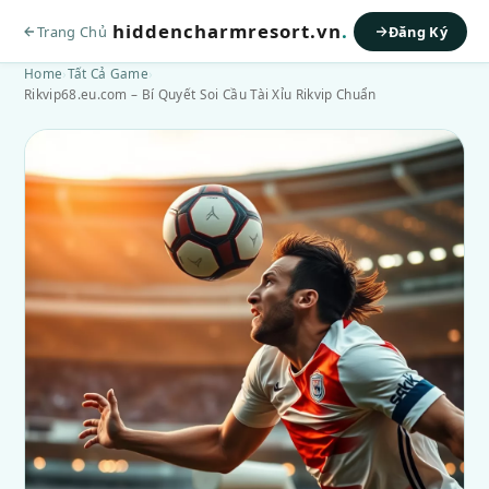
hiddencharmresort.vn
.
Trang Chủ
Đăng Ký
Home
›
Tất Cả Game
›
Rikvip68.eu.com – Bí Quyết Soi Cầu Tài Xỉu Rikvip Chuẩn