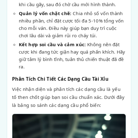
khi cầu gãy, sau đó chờ cầu mới hình thành.
Quản lý vốn chặt chẽ:
Chia nhỏ số vốn thành
nhiều phần, chỉ đặt cược tối đa 5-10% tổng vốn
cho mỗi ván. Điều này giúp bạn duy trì cuộc
chơi lâu dài và giảm rủi ro cháy túi.
Kết hợp soi cầu và cảm xúc:
Không nên đặt
cược khi đang tức giận hay quá phấn khích. Hãy
giữ tâm lý bình tĩnh, tuân thủ chiến thuật đã đề
ra.
Phân Tích Chi Tiết Các Dạng Cầu Tài Xỉu
Việc nhận diện và phân tích các dạng cầu là yếu
tố then chốt giúp bạn soi cầu chuẩn xác. Dưới đây
là bảng so sánh các dạng cầu phổ biến: