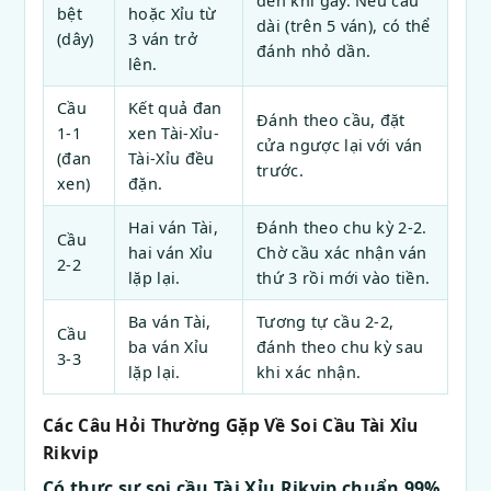
đến khi gãy. Nếu cầu
bệt
hoặc Xỉu từ
dài (trên 5 ván), có thể
(dây)
3 ván trở
đánh nhỏ dần.
lên.
Cầu
Kết quả đan
Đánh theo cầu, đặt
1-1
xen Tài-Xỉu-
cửa ngược lại với ván
(đan
Tài-Xỉu đều
trước.
xen)
đặn.
Hai ván Tài,
Đánh theo chu kỳ 2-2.
Cầu
hai ván Xỉu
Chờ cầu xác nhận ván
2-2
lặp lại.
thứ 3 rồi mới vào tiền.
Ba ván Tài,
Tương tự cầu 2-2,
Cầu
ba ván Xỉu
đánh theo chu kỳ sau
3-3
lặp lại.
khi xác nhận.
Các Câu Hỏi Thường Gặp Về Soi Cầu Tài Xỉu
Rikvip
Có thực sự soi cầu Tài Xỉu Rikvip chuẩn 99%