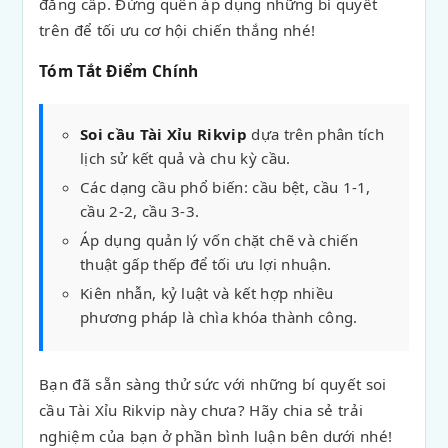
đẳng cấp. Đừng quên áp dụng những bí quyết
trên để tối ưu cơ hội chiến thắng nhé!
Tóm Tắt Điểm Chính
Soi cầu Tài Xỉu Rikvip
dựa trên phân tích
lịch sử kết quả và chu kỳ cầu.
Các dạng cầu phổ biến: cầu bệt, cầu 1-1,
cầu 2-2, cầu 3-3.
Áp dụng quản lý vốn chặt chẽ và chiến
thuật gấp thếp để tối ưu lợi nhuận.
Kiên nhẫn, kỷ luật và kết hợp nhiều
phương pháp là chìa khóa thành công.
Bạn đã sẵn sàng thử sức với những bí quyết soi
cầu Tài Xỉu Rikvip này chưa? Hãy chia sẻ trải
nghiệm của bạn ở phần bình luận bên dưới nhé!