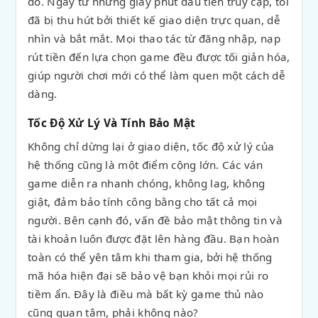
đó. Ngay từ những giây phút đầu tiên truy cập, tôi
đã bị thu hút bởi thiết kế giao diện trực quan, dễ
nhìn và bắt mắt. Mọi thao tác từ đăng nhập, nạp
rút tiền đến lựa chọn game đều được tối giản hóa,
giúp người chơi mới có thể làm quen một cách dễ
dàng.
Tốc Độ Xử Lý Và Tính Bảo Mật
Không chỉ dừng lại ở giao diện, tốc độ xử lý của
hệ thống cũng là một điểm cộng lớn. Các ván
game diễn ra nhanh chóng, không lag, không
giật, đảm bảo tính công bằng cho tất cả mọi
người. Bên cạnh đó, vấn đề bảo mật thông tin và
tài khoản luôn được đặt lên hàng đầu. Bạn hoàn
toàn có thể yên tâm khi tham gia, bởi hệ thống
mã hóa hiện đại sẽ bảo vệ bạn khỏi mọi rủi ro
tiềm ẩn. Đây là điều mà bất kỳ game thủ nào
cũng quan tâm, phải không nào?