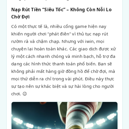
Nạp Rút Tiền “Siêu Tốc” – Không Còn Nỗi Lo
Chờ Đợi
Có một thực tế là, nhiều cổng game hiện nay
khiến người chơi “phát điên” vì thủ tục nạp rút
rườm rà và chậm chạp. Nhưng với iwin, mọi
chuyện lại hoàn toàn khác. Các giao dịch được xử
lý một cách nhanh chóng và minh bạch, hỗ trợ đa
dạng các hình thức thanh toán phổ biến. Bạn sẽ
không phải mất hàng giờ đồng hồ để chờ đợi, mà
mọi thứ diễn ra chỉ trong vài phút. Điều này thực
sự tạo nên sự khác biệt và sự hài lòng cho người
chơi. 😉