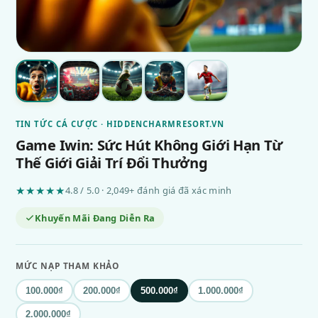
TIN TỨC CÁ CƯỢC · HIDDENCHARMRESORT.VN
Game Iwin: Sức Hút Không Giới Hạn Từ
Thế Giới Giải Trí Đổi Thưởng
★★★★★
4.8 / 5.0 · 2,049+ đánh giá đã xác minh
Khuyến Mãi Đang Diễn Ra
MỨC NẠP THAM KHẢO
100.000₫
200.000₫
500.000₫
1.000.000₫
2.000.000₫