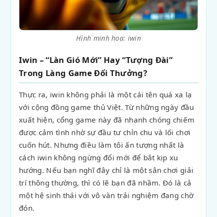
Hình minh hoạ: iwin
Iwin – “Làn Gió Mới” Hay “Tượng Đài”
Trong Làng Game Đổi Thưởng?
Thực ra, iwin không phải là một cái tên quá xa lạ
với cộng đồng game thủ Việt. Từ những ngày đầu
xuất hiện, cổng game này đã nhanh chóng chiếm
được cảm tình nhờ sự đầu tư chỉn chu và lối chơi
cuốn hút. Nhưng điều làm tôi ấn tượng nhất là
cách iwin không ngừng đổi mới để bắt kịp xu
hướng. Nếu bạn nghĩ đây chỉ là một sân chơi giải
trí thông thường, thì có lẽ bạn đã nhầm. Đó là cả
một hệ sinh thái với vô vàn trải nghiệm đang chờ
đón.