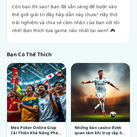
Còn bạn thì sao? Bạn đã sẵn sàng để bước vào
thế giới giải trí đầy hấp dẫn này chưa? Hãy thử
trải nghiệm và chia sẻ cảm nhận của bạn với tôi
nhé! Bạn thích tựa game nào nhất tại iwin? 🎮
Bạn Có Thể Thích
Mẹo Poker Online Giúp
Những bàn casino được
Cải Thiện Khả Năng Phán
quan tâm khi truy cập hệ