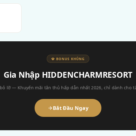
💎 BONUS KHỦNG
Gia Nhập HIDDENCHARMRESORT
ỏ lỡ — Khuyến mãi tân thủ hấp dẫn nhất 2026, chỉ dành cho t
Bắt Đầu Ngay