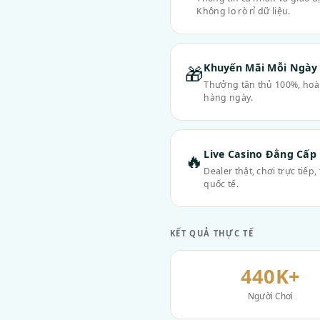
Không lo rò rỉ dữ liệu.
Khuyến Mãi Mỗi Ngày
🎁
Thưởng tân thủ 100%, hoàn
hàng ngày.
Live Casino Đẳng Cấp
🔥
Dealer thật, chơi trực tiếp
quốc tế.
KẾT QUẢ THỰC TẾ
440K+
Người Chơi