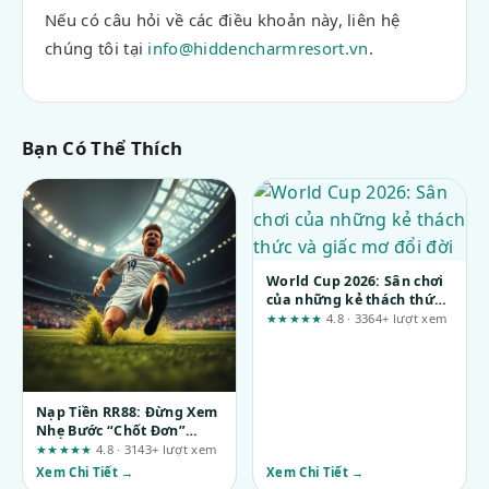
Nếu có câu hỏi về các điều khoản này, liên hệ
chúng tôi tại
info@hiddencharmresort.vn
.
Bạn Có Thể Thích
World Cup 2026: Sân chơi
của những kẻ thách thức
và giấc mơ đổi đời
★★★★★
4.8 · 3364+ lượt xem
Nạp Tiền RR88: Đừng Xem
Nhẹ Bước “Chốt Đơn”
Trong Cá Cược Trực Tuyến
★★★★★
4.8 · 3143+ lượt xem
Xem Chi Tiết →
Xem Chi Tiết →