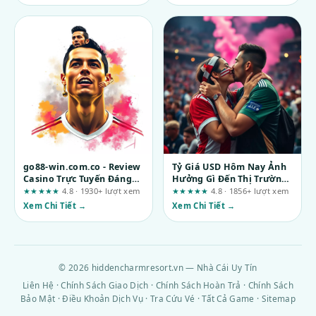
go88-win.com.co - Review
Tỷ Giá USD Hôm Nay Ảnh
Casino Trực Tuyến Đáng
Hưởng Gì Đến Thị Trường?
Trải Nghiệm Nhất: Góc
Góc Nhìn Thực Tế Cho Dân
★★★★★
4.8 · 1930+ lượt xem
★★★★★
4.8 · 1856+ lượt xem
Nhìn Từ Kỳ Vọng Đến Tự
Công Nghệ
Xem Chi Tiết →
Xem Chi Tiết →
Kiểm Chứng
© 2026 hiddencharmresort.vn — Nhà Cái Uy Tín
Liên Hệ
·
Chính Sách Giao Dịch
·
Chính Sách Hoàn Trả
·
Chính Sách
Bảo Mật
·
Điều Khoản Dịch Vụ
·
Tra Cứu Vé
·
Tất Cả Game
·
Sitemap