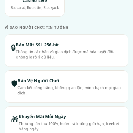
Casino Live
Baccarat, Roulette, Blackjack
VÌ SAO NGƯỜI CHƠI TIN TƯỞNG
Bảo Mật SSL 256-bit
🔒
Thông tin cá nhân và giao dịch được mã hóa tuyệt đối.
Không lo rò rỉ dữ liệu.
Bảo Vệ Người Chơi
🛡
Cam kết công bằng, không gian lận, minh bạch mọi giao
dịch.
Khuyến Mãi Mỗi Ngày
🎁
Thưởng tân thủ 100%, hoàn trả không giới hạn, freebet
hàng ngày.