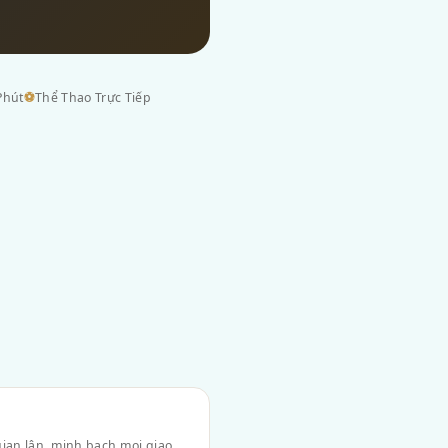
Phút
⚽
Thể Thao Trực Tiếp
ian lận, minh bạch mọi giao