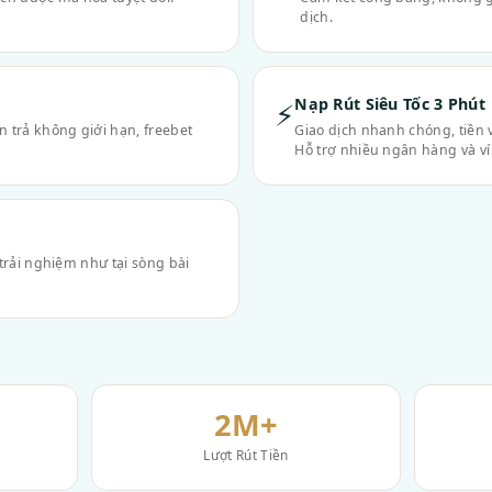
dịch.
Nạp Rút Siêu Tốc 3 Phút
⚡
 trả không giới hạn, freebet
Giao dịch nhanh chóng, tiền 
Hỗ trợ nhiều ngân hàng và ví 
, trải nghiệm như tại sòng bài
2M+
Lượt Rút Tiền