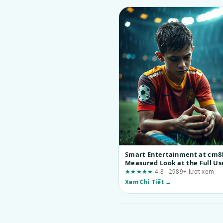
Smart Entertainment at cm88
Measured Look at the Full Us
Experience
★★★★★
4.8 · 2989+ lượt xem
Xem Chi Tiết →