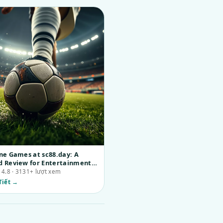
ne Games at sc88.day: A
d Review for Entertainment
★
4.8 · 3131+ lượt xem
Tiết →