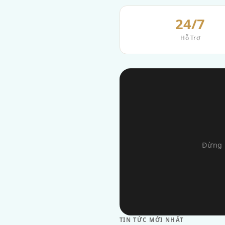
24/7
Hỗ Trợ
Đừng b
TIN TỨC MỚI NHẤT