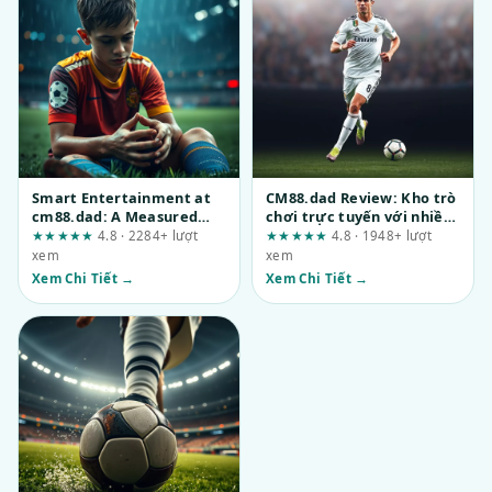
Smart Entertainment at
CM88.dad Review: Kho trò
cm88.dad: A Measured
chơi trực tuyến với nhiều
Look at the Full User
lựa chọn có thực sự đáng
★★★★★
4.8 · 2284+ lượt
★★★★★
4.8 · 1948+ lượt
Experience
để thử?
xem
xem
Xem Chi Tiết →
Xem Chi Tiết →