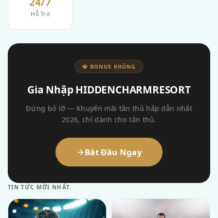
24/7
Hỗ Trợ
💎 BONUS KHỦNG
Gia Nhập HIDDENCHARMRESORT
Đừng bỏ lỡ — Khuyến mãi tân thủ hấp dẫn nhất
2026, chỉ dành cho tân thủ.
Bắt Đầu Ngay
TIN TỨC MỚI NHẤT