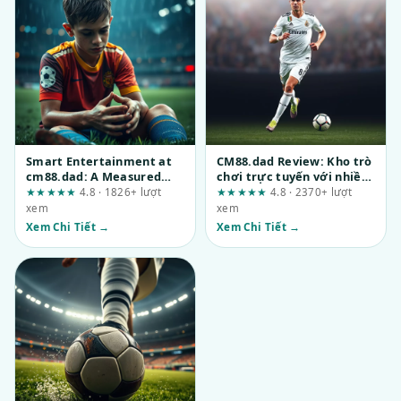
Smart Entertainment at
CM88.dad Review: Kho trò
cm88.dad: A Measured
chơi trực tuyến với nhiều
Look at the Full User
lựa chọn có thực sự đáng
★★★★★
4.8 · 1826+ lượt
★★★★★
4.8 · 2370+ lượt
Experience
để thử?
xem
xem
Xem Chi Tiết →
Xem Chi Tiết →