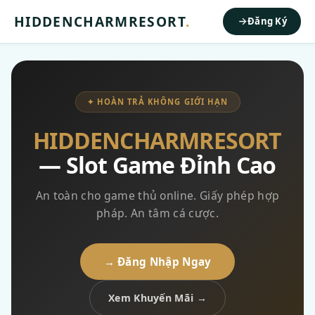
HIDDENCHARMRESORT
.
Đăng Ký
✦ HOÀN TRẢ KHÔNG GIỚI HẠN
HIDDENCHARMRESORT
— Slot Game Đỉnh Cao
An toàn cho game thủ online. Giấy phép hợp
pháp. An tâm cá cược.
→ Đăng Nhập Ngay
Xem Khuyến Mãi →