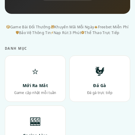
🎲
Game Bài Đổi Thưởng
🎁
Khuyến Mãi Mỗi Ngày
🔥
Freebet Miễn Phí
🛡
Bảo Vệ Thông Tin
⚡
Nạp Rút 3 Phút
⚽
Thể Thao Trực Tiếp
DANH MỤC
⭐
🐓
Mới Ra Mắt
Đá Gà
Game cập nhật mỗi tuần
Đá gà trực tiếp
🎰