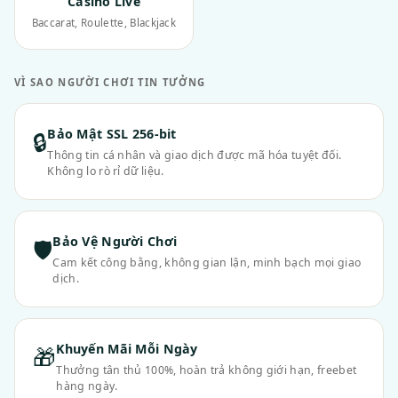
Casino Live
Baccarat, Roulette, Blackjack
VÌ SAO NGƯỜI CHƠI TIN TƯỞNG
Bảo Mật SSL 256-bit
🔒
Thông tin cá nhân và giao dịch được mã hóa tuyệt đối.
Không lo rò rỉ dữ liệu.
Bảo Vệ Người Chơi
🛡
Cam kết công bằng, không gian lận, minh bạch mọi giao
dịch.
Khuyến Mãi Mỗi Ngày
🎁
Thưởng tân thủ 100%, hoàn trả không giới hạn, freebet
hàng ngày.