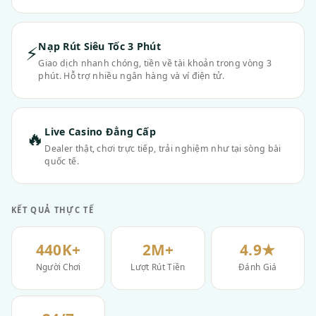
Nạp Rút Siêu Tốc 3 Phút
⚡
Giao dịch nhanh chóng, tiền về tài khoản trong vòng 3
phút. Hỗ trợ nhiều ngân hàng và ví điện tử.
Live Casino Đẳng Cấp
🔥
Dealer thật, chơi trực tiếp, trải nghiệm như tại sòng bài
quốc tế.
KẾT QUẢ THỰC TẾ
440K+
2M+
4.9★
Người Chơi
Lượt Rút Tiền
Đánh Giá