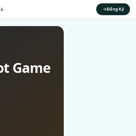
Đăng Ký
CÁ
ot Game