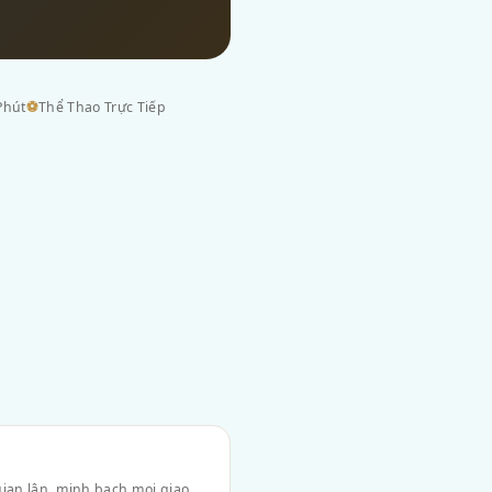
Phút
⚽
Thể Thao Trực Tiếp
ian lận, minh bạch mọi giao