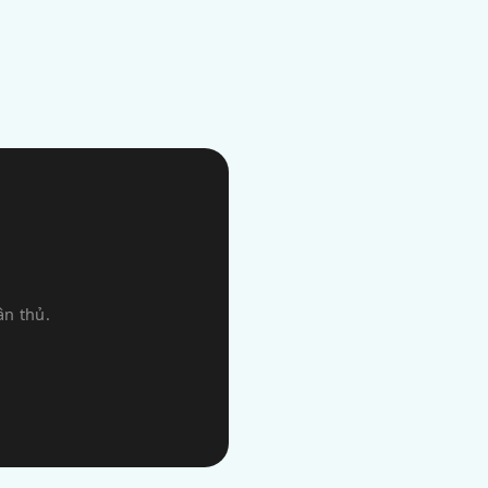
ân thủ.