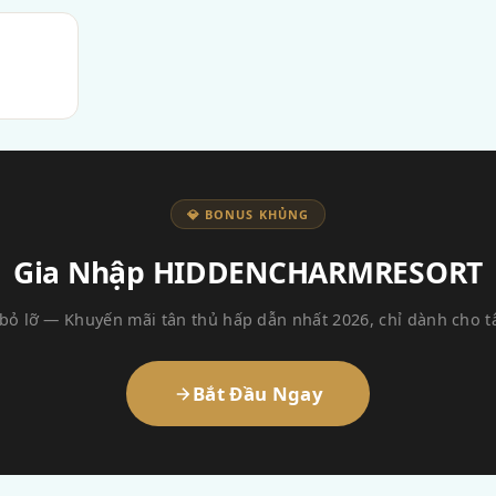
💎 BONUS KHỦNG
Gia Nhập HIDDENCHARMRESORT
ỏ lỡ — Khuyến mãi tân thủ hấp dẫn nhất 2026, chỉ dành cho t
Bắt Đầu Ngay