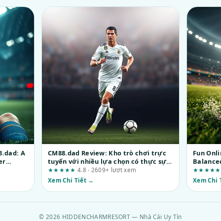
.dad: A
CM88.dad Review: Kho trò chơi trực
Fun Onli
er
tuyến với nhiều lựa chọn có thực sự
Balance
đáng để thử?
Seekers
★★★★★
4.8 · 2609+ lượt xem
★★★★
Xem Chi Tiết →
Xem Chi 
© 2026 HIDDENCHARMRESORT — Nhà Cái Uy Tín