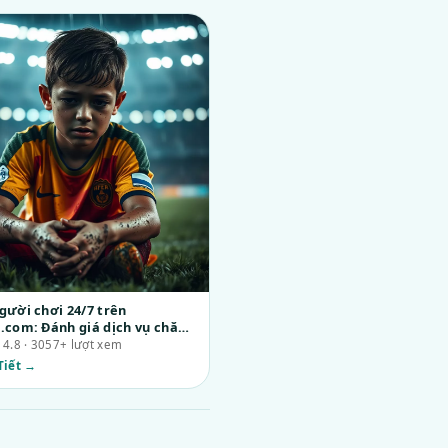
gười chơi 24/7 trên
.com: Đánh giá dịch vụ chăm
h hàng theo hành trình thực
★
4.8 · 3057+ lượt xem
Tiết →