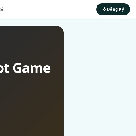
Đăng Ký
CÁ
ot Game