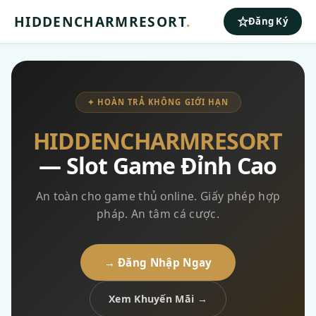
HIDDENCHARMRESORT
.
Đăng Ký
✦ HOÀN TRẢ KHÔNG GIỚI HẠN
HIDDENCHARMRESORT
— Slot Game Đỉnh Cao
An toàn cho game thủ online. Giấy phép hợp
pháp. An tâm cá cược.
→ Đăng Nhập Ngay
Xem Khuyến Mãi →