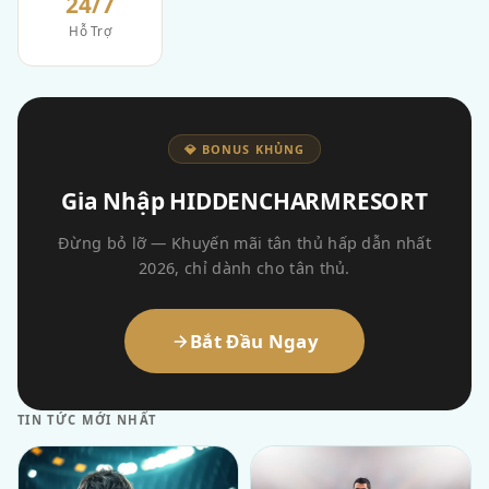
24/7
Hỗ Trợ
💎 BONUS KHỦNG
Gia Nhập HIDDENCHARMRESORT
Đừng bỏ lỡ — Khuyến mãi tân thủ hấp dẫn nhất
2026, chỉ dành cho tân thủ.
Bắt Đầu Ngay
TIN TỨC MỚI NHẤT