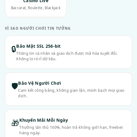
Casino Live
Baccarat, Roulette, Blackjack
VÌ SAO NGƯỜI CHƠI TIN TƯỞNG
Bảo Mật SSL 256-bit
🔒
Thông tin cá nhân và giao dịch được mã hóa tuyệt đối.
Không lo rò rỉ dữ liệu.
Bảo Vệ Người Chơi
🛡
Cam kết công bằng, không gian lận, minh bạch mọi giao
dịch.
Khuyến Mãi Mỗi Ngày
🎁
Thưởng tân thủ 100%, hoàn trả không giới hạn, freebet
hàng ngày.