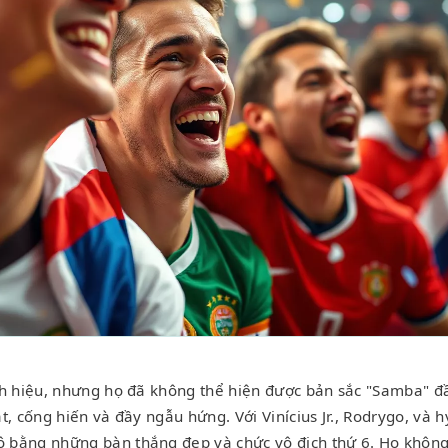
anh hiệu, nhưng họ đã không thể hiện được bản sắc "Samba" 
, cống hiến và đầy ngẫu hứng. Với Vinícius Jr., Rodrygo, và h
ộ bằng những bàn thắng đẹp và chức vô địch thứ 6. Họ khôn