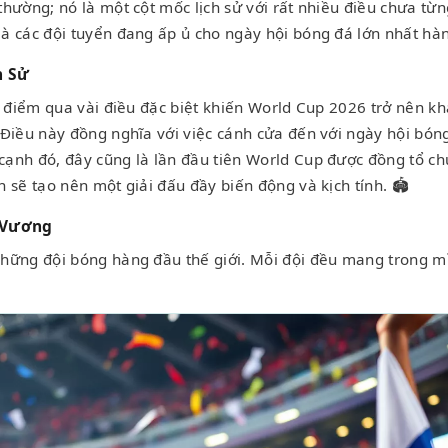
thường; nó là một cột mốc lịch sử với rất nhiều điều chưa từ
à các đội tuyển đang ấp ủ cho ngày hội bóng đá lớn nhất hàn
h Sử
i điểm qua vài điều đặc biệt khiến World Cup 2026 trở nên khá
 Điều này đồng nghĩa với việc cánh cửa đến với ngày hội bó
ạnh đó, đây cũng là lần đầu tiên World Cup được đồng tổ ch
 sẽ tạo nên một giải đấu đầy biến động và kịch tính. 🏟️
 Vương
những đội bóng hàng đầu thế giới. Mỗi đội đều mang trong m