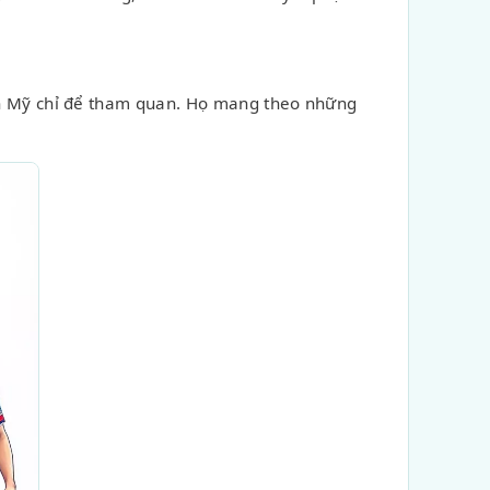
đến Mỹ chỉ để tham quan. Họ mang theo những