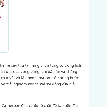
ế hệ cầu thủ tài năng chưa từng có trong lịch
 là vượt qua vòng bảng, ghi dấu ấn và chứng
 có tuyết và lá phong, mà còn có những bước
 và trải nghiệm không khí sôi động của giải
y Cameroon đều có đủ tố chất để tạo nên địa