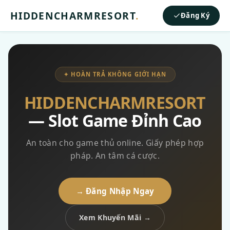
HIDDENCHARMRESORT
.
Đăng Ký
✦ HOÀN TRẢ KHÔNG GIỚI HẠN
HIDDENCHARMRESORT
— Slot Game Đỉnh Cao
An toàn cho game thủ online. Giấy phép hợp
pháp. An tâm cá cược.
→ Đăng Nhập Ngay
Xem Khuyến Mãi →