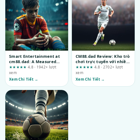
Smart Entertainment at
CM88.dad Review: Kho trò
cm88.dad: A Measured
chơi trực tuyến với nhiều
Look at the Full User
lựa chọn có thực sự đáng
★★★★★
4.8 · 1942+ lượt
★★★★★
4.8 · 2702+ lượt
Experience
để thử?
xem
xem
Xem Chi Tiết →
Xem Chi Tiết →