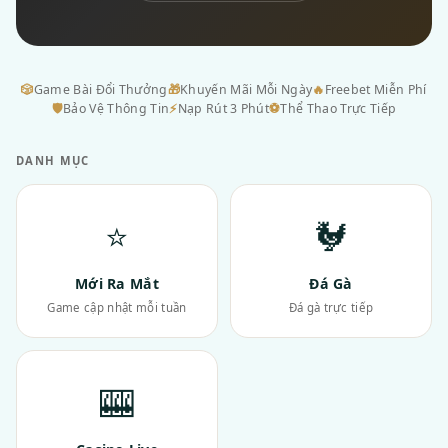
🎲
Game Bài Đổi Thưởng
🎁
Khuyến Mãi Mỗi Ngày
🔥
Freebet Miễn Phí
🛡
Bảo Vệ Thông Tin
⚡
Nạp Rút 3 Phút
⚽
Thể Thao Trực Tiếp
DANH MỤC
⭐
🐓
Mới Ra Mắt
Đá Gà
Game cập nhật mỗi tuần
Đá gà trực tiếp
🎰