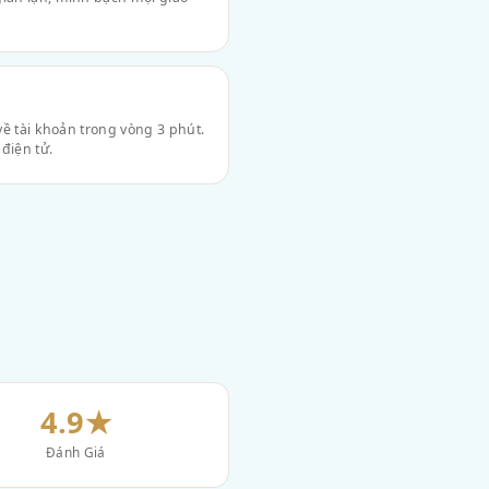
về tài khoản trong vòng 3 phút.
điện tử.
4.9★
Đánh Giá