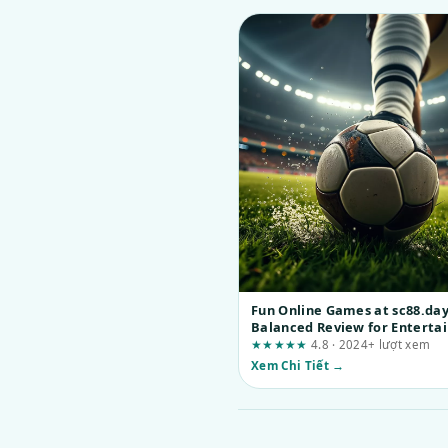
Fun Online Games at sc88.day
Balanced Review for Enterta
Seekers
★★★★★
4.8 · 2024+ lượt xem
Xem Chi Tiết →