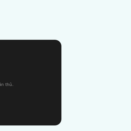
ân thủ.