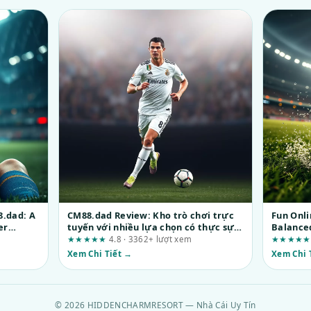
.dad: A
CM88.dad Review: Kho trò chơi trực
Fun Onli
er
tuyến với nhiều lựa chọn có thực sự
Balance
đáng để thử?
Seekers
★★★★★
4.8 · 3362+ lượt xem
★★★★
Xem Chi Tiết →
Xem Chi 
© 2026 HIDDENCHARMRESORT — Nhà Cái Uy Tín