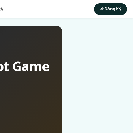
Đăng Ký
CÁ
ot Game