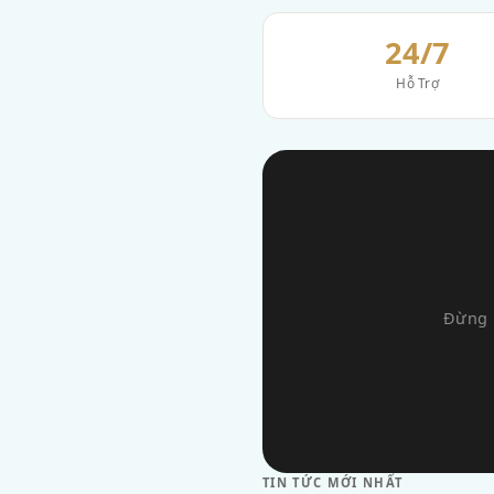
24/7
Hỗ Trợ
Đừng b
TIN TỨC MỚI NHẤT