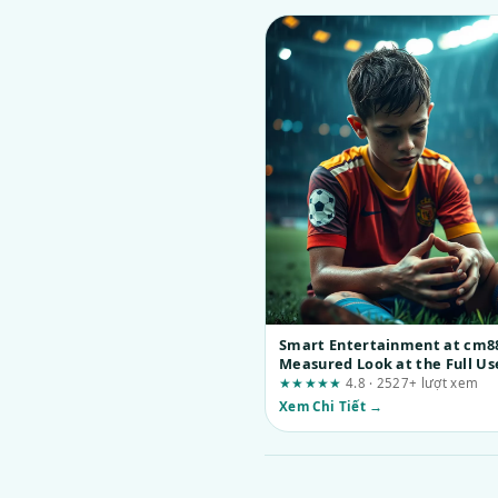
Smart Entertainment at cm88
Measured Look at the Full Us
Experience
★★★★★
4.8 · 2527+ lượt xem
Xem Chi Tiết →