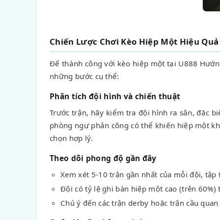
Chiến Lược Chơi Kèo Hiệp Một Hiệu Quả
Để thành công với kèo hiệp một tại U888 Hướng
những bước cụ thể:
Phân tích đội hình và chiến thuật
Trước trận, hãy kiểm tra đội hình ra sân, đặc b
phòng ngự phản công có thể khiến hiệp một kha
chọn hợp lý.
Theo dõi phong độ gần đây
Xem xét 5-10 trận gần nhất của mỗi đội, tập
Đội có tỷ lệ ghi bàn hiệp một cao (trên 60%) 
Chú ý đến các trận derby hoặc trận cầu quan 