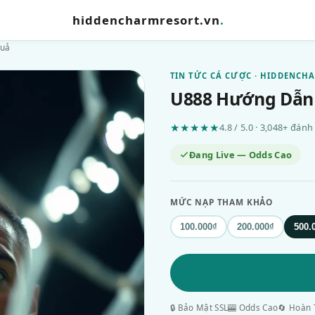
hiddencharmresort.vn
.
Quả
TIN TỨC CÁ CƯỢC · HIDDENCH
U888 Hướng Dẫn 
★★★★★
4.8 / 5.0 · 3,048+ đán
Đang Live — Odds Cao
MỨC NẠP THAM KHẢO
100.000₫
200.000₫
500.
🔒 Bảo Mật SSL
🎰 Odds Cao
🔄 Hoàn 