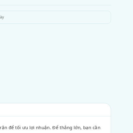
ày
trận để tối ưu lợi nhuận. Để thắng lớn, bạn cần