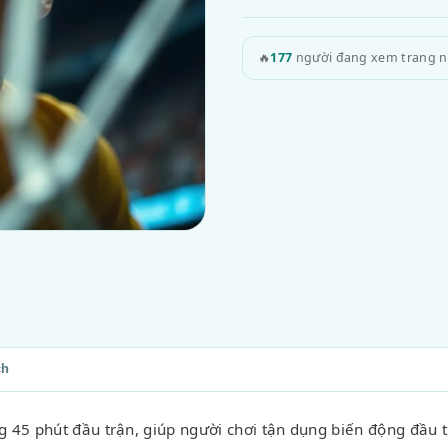
🔥
177
người đang xem trang n
ch
ong 45 phút đầu trận, giúp người chơi tận dụng biến động đầu 