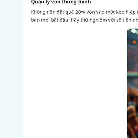
Quản lý vốn thông minh
Không nên đặt quá 20% vốn vào một kèo hiệp một
bạn mới bắt đầu, hãy thử nghiệm với số tiền nh