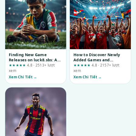
Finding New Game
How to Discover Newly
Releases on luck8.sbs: A
Added Games and
UX Audit of the Discovery
Featured Releases
★★★★★
4.8 · 2513+ lượt
★★★★★
4.8 · 2157+ lượt
Flow
Through
xem
xem
keonhacaionline.net
Xem Chi Tiết →
Xem Chi Tiết →