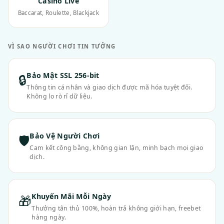
Casino Live
Baccarat, Roulette, Blackjack
VÌ SAO NGƯỜI CHƠI TIN TƯỞNG
Bảo Mật SSL 256-bit
🔒
Thông tin cá nhân và giao dịch được mã hóa tuyệt đối.
Không lo rò rỉ dữ liệu.
Bảo Vệ Người Chơi
🛡
Cam kết công bằng, không gian lận, minh bạch mọi giao
dịch.
Khuyến Mãi Mỗi Ngày
🎁
Thưởng tân thủ 100%, hoàn trả không giới hạn, freebet
hàng ngày.