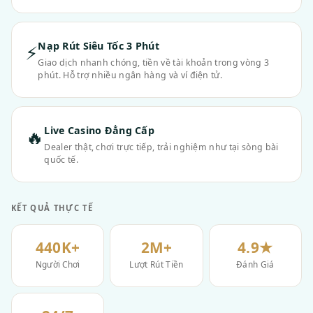
Nạp Rút Siêu Tốc 3 Phút
⚡
Giao dịch nhanh chóng, tiền về tài khoản trong vòng 3
phút. Hỗ trợ nhiều ngân hàng và ví điện tử.
Live Casino Đẳng Cấp
🔥
Dealer thật, chơi trực tiếp, trải nghiệm như tại sòng bài
quốc tế.
KẾT QUẢ THỰC TẾ
440K+
2M+
4.9★
Người Chơi
Lượt Rút Tiền
Đánh Giá