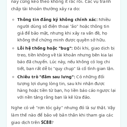
này cũng kéo theo không ít rắc rối. Các vụ tranh
chấp tài khoản thường xảy ra do:
Thông tin đăng ký không chính xác:
Nhiều
người dùng số điện thoại "ảo" hoặc thông tin
giả để bảo mật, nhưng khi xảy ra vấn đề, họ
không thể chứng minh được quyền sở hữu.
Lỗi hệ thống hoặc "bug":
Đôi khi, giao dịch bị
treo, tiền không về tài khoản nhưng bên kia lại
báo đã chuyển. Lúc này, nếu không có log chi
tiết, bạn rất dễ bị "quy chụp" là cố tình gian lận.
Chiêu trò "đâm sau lưng":
Có những đối
tượng lợi dụng lòng tin, sau khi nhận được
hàng hoặc tiền từ bạn, họ liền báo cáo ngược lại
với nền tảng rằng bạn là kẻ lừa đảo.
Nghe có vẻ "rợn tóc gáy" nhưng đó là sự thật. Vậy
làm thế nào để bảo vệ bản thân khi tham gia các
giao dịch trên
SC88
?