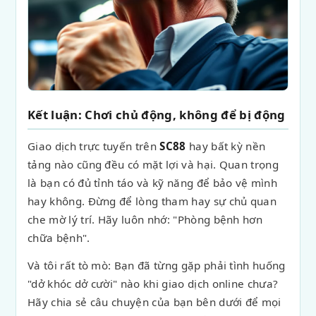
Kết luận: Chơi chủ động, không để bị động
Giao dịch trực tuyến trên
SC88
hay bất kỳ nền
tảng nào cũng đều có mặt lợi và hại. Quan trọng
là bạn có đủ tỉnh táo và kỹ năng để bảo vệ mình
hay không. Đừng để lòng tham hay sự chủ quan
che mờ lý trí. Hãy luôn nhớ: "Phòng bệnh hơn
chữa bệnh".
Và tôi rất tò mò: Bạn đã từng gặp phải tình huống
"dở khóc dở cười" nào khi giao dịch online chưa?
Hãy chia sẻ câu chuyện của bạn bên dưới để mọi