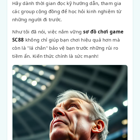
Hãy dành thời gian đọc kỹ hướng dẫn, tham gia
các group cộng đồng để học hỏi kinh nghiệm từ
những người đi trước.
Như tôi đã nói, việc nắm vững
sơ đồ chơi game
SC88
không chỉ giúp bạn chơi hiệu quả hơn mà
còn là "lá chắn" bảo vệ bạn trước những rủi ro
tiềm ẩn. Kiến thức chính là sức mạnh!