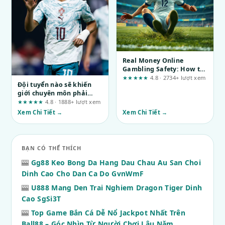
Real Money Online
Gambling Safety: How to
Verify a Site Before You
★★★★★
4.8 · 2734+ lượt xem
Đội tuyển nào sẽ khiến
Deposit
giới chuyên môn phải
thay đổi đánh giá?
★★★★★
4.8 · 1888+ lượt xem
Xem Chi Tiết →
Xem Chi Tiết →
BẠN CÓ THỂ THÍCH
🎰
Gg88 Keo Bong Da Hang Dau Chau Au San Choi
Dinh Cao Cho Dan Ca Do GvnWmF
🎰
U888 Mang Den Trai Nghiem Dragon Tiger Dinh
Cao SgSi3T
🎰
Top Game Bắn Cá Dễ Nổ Jackpot Nhất Trên
Ball88 – Góc Nhìn Từ Người Chơi Lâu Năm