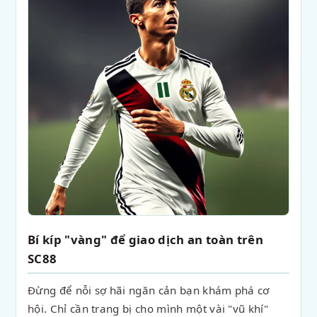
Bí kíp "vàng" để giao dịch an toàn trên
SC88
Đừng để nỗi sợ hãi ngăn cản bạn khám phá cơ
hội. Chỉ cần trang bị cho mình một vài "vũ khí"