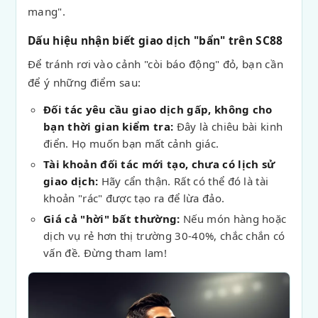
mang".
Dấu hiệu nhận biết giao dịch "bẩn" trên SC88
Để tránh rơi vào cảnh "còi báo động" đỏ, bạn cần
để ý những điểm sau:
Đối tác yêu cầu giao dịch gấp, không cho
bạn thời gian kiểm tra:
Đây là chiêu bài kinh
điển. Họ muốn bạn mất cảnh giác.
Tài khoản đối tác mới tạo, chưa có lịch sử
giao dịch:
Hãy cẩn thận. Rất có thể đó là tài
khoản "rác" được tạo ra để lừa đảo.
Giá cả "hời" bất thường:
Nếu món hàng hoặc
dịch vụ rẻ hơn thị trường 30-40%, chắc chắn có
vấn đề. Đừng tham lam!