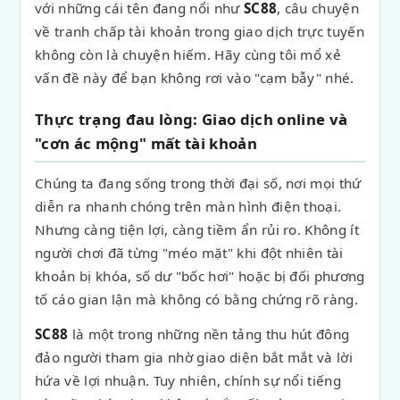
với những cái tên đang nổi như
SC88
, câu chuyện
về tranh chấp tài khoản trong giao dịch trực tuyến
không còn là chuyện hiếm. Hãy cùng tôi mổ xẻ
vấn đề này để bạn không rơi vào "cạm bẫy" nhé.
Thực trạng đau lòng: Giao dịch online và
"cơn ác mộng" mất tài khoản
Chúng ta đang sống trong thời đại số, nơi mọi thứ
diễn ra nhanh chóng trên màn hình điện thoại.
Nhưng càng tiện lợi, càng tiềm ẩn rủi ro. Không ít
người chơi đã từng "méo mặt" khi đột nhiên tài
khoản bị khóa, số dư "bốc hơi" hoặc bị đối phương
tố cáo gian lận mà không có bằng chứng rõ ràng.
SC88
là một trong những nền tảng thu hút đông
đảo người tham gia nhờ giao diện bắt mắt và lời
hứa về lợi nhuận. Tuy nhiên, chính sự nổi tiếng