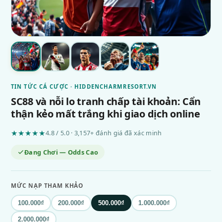
TIN TỨC CÁ CƯỢC · HIDDENCHARMRESORT.VN
SC88 và nỗi lo tranh chấp tài khoản: Cẩn
thận kẻo mất trắng khi giao dịch online
★★★★★
4.8 / 5.0 · 3,157+ đánh giá đã xác minh
Đang Chơi — Odds Cao
MỨC NẠP THAM KHẢO
100.000₫
200.000₫
500.000₫
1.000.000₫
2.000.000₫