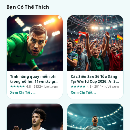
Bạn Có Thể Thích
Tính năng quay miễn phí
Các Siêu Sao Sẽ Tỏa Sáng
trong nổ hũ: 11win.tv giải
Tại World Cup 2026: Ai Sẽ
thích và những tiêu chí
Là Người Thắp Sáng Kỳ
★★★★★
4.8 · 3132+ lượt xem
★★★★★
4.8 · 2011+ lượt xem
người chơi cần xác minh
Đại Hội?
Xem Chi Tiết →
Xem Chi Tiết →