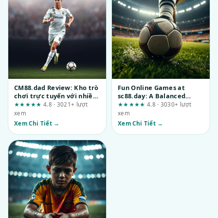
CM88.dad Review: Kho trò
Fun Online Games at
chơi trực tuyến với nhiều
sc88.day: A Balanced
lựa chọn có thực sự đáng
Review for Entertainment
★★★★★
4.8 · 3021+ lượt
★★★★★
4.8 · 3030+ lượt
để thử?
Seekers
xem
xem
Xem Chi Tiết →
Xem Chi Tiết →