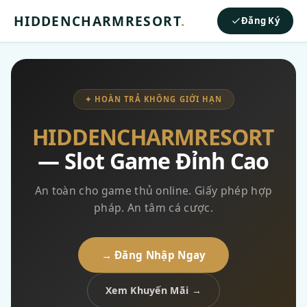
HIDDENCHARMRESORT
.
Đăng Ký
✦ HOÀN TRẢ KHÔNG GIỚI HẠN
HIDDENCHARMRESORT
— Slot Game Đỉnh Cao
An toàn cho game thủ online. Giấy phép hợp
pháp. An tâm cá cược.
→ Đăng Nhập Ngay
Xem Khuyến Mãi →