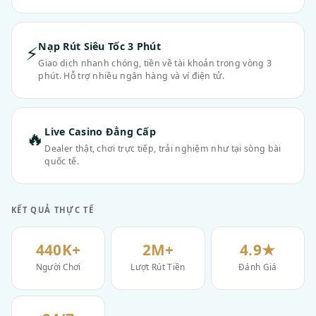
Nạp Rút Siêu Tốc 3 Phút
⚡
Giao dịch nhanh chóng, tiền về tài khoản trong vòng 3
phút. Hỗ trợ nhiều ngân hàng và ví điện tử.
Live Casino Đẳng Cấp
🔥
Dealer thật, chơi trực tiếp, trải nghiệm như tại sòng bài
quốc tế.
KẾT QUẢ THỰC TẾ
440K+
2M+
4.9★
Người Chơi
Lượt Rút Tiền
Đánh Giá