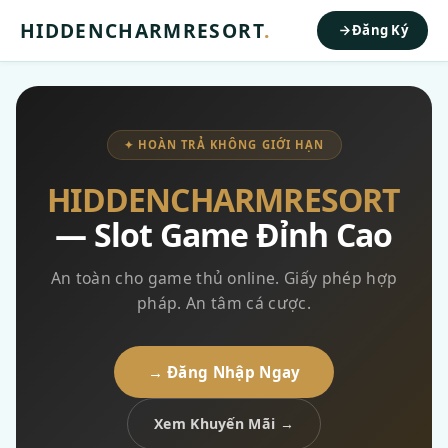
HIDDENCHARMRESORT
.
Đăng Ký
✦ HOÀN TRẢ KHÔNG GIỚI HẠN
HIDDENCHARMRESORT
— Slot Game Đỉnh Cao
An toàn cho game thủ online. Giấy phép hợp
pháp. An tâm cá cược.
→ Đăng Nhập Ngay
Xem Khuyến Mãi →