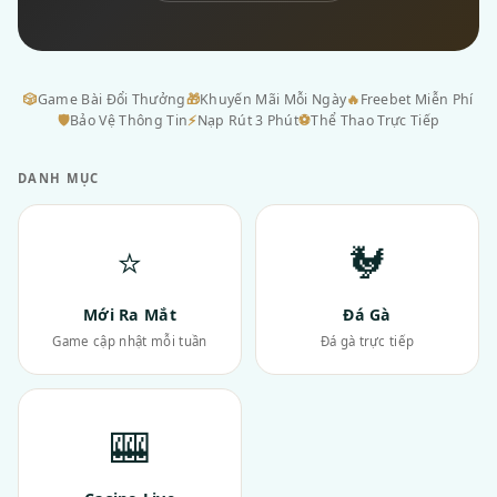
🎲
Game Bài Đổi Thưởng
🎁
Khuyến Mãi Mỗi Ngày
🔥
Freebet Miễn Phí
🛡
Bảo Vệ Thông Tin
⚡
Nạp Rút 3 Phút
⚽
Thể Thao Trực Tiếp
DANH MỤC
⭐
🐓
Mới Ra Mắt
Đá Gà
Game cập nhật mỗi tuần
Đá gà trực tiếp
🎰