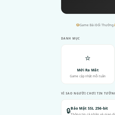
🎲
Game Bài Đổi Thưởng
DANH MỤC
⭐
Mới Ra Mắt
Game cập nhật mỗi tuần
VÌ SAO NGƯỜI CHƠI TIN TƯỞN
Bảo Mật SSL 256-bit
🔒
Thông tin cá nhân và giao d