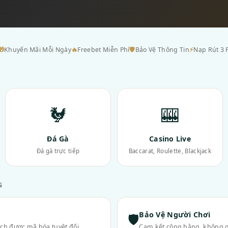
🎁
Khuyến Mãi Mỗi Ngày
🔥
Freebet Miễn Phí
🛡
Bảo Vệ Thông Tin
⚡
Nạp Rút 3 
🐓
🎰
Đá Gà
Casino Live
Đá gà trực tiếp
Baccarat, Roulette, Blackjack
G
Bảo Vệ Người Chơi
🛡
ịch được mã hóa tuyệt đối.
Cam kết công bằng, không g