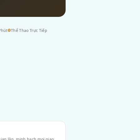
Phút
⚽
Thể Thao Trực Tiếp
ian lận, minh bạch mọi giao