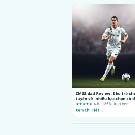
CM88.dad Review: Kho trò ch
tuyến với nhiều lựa chọn có 
đáng để thử?
★★★★★
4.8 · 1868+ lượt xem
Xem Chi Tiết →