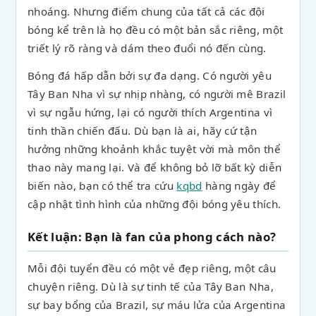
nhoáng. Nhưng điểm chung của tất cả các đội
bóng kể trên là họ đều có một bản sắc riêng, một
triết lý rõ ràng và dám theo đuổi nó đến cùng.
Bóng đá hấp dẫn bởi sự đa dạng. Có người yêu
Tây Ban Nha vì sự nhịp nhàng, có người mê Brazil
vì sự ngẫu hứng, lại có người thích Argentina vì
tinh thần chiến đấu. Dù bạn là ai, hãy cứ tận
hưởng những khoảnh khắc tuyệt vời mà môn thể
thao này mang lại. Và để không bỏ lỡ bất kỳ diễn
biến nào, bạn có thể tra cứu
kqbd
hàng ngày để
cập nhật tình hình của những đội bóng yêu thích.
Kết luận: Bạn là fan của phong cách nào?
Mỗi đội tuyển đều có một vẻ đẹp riêng, một câu
chuyện riêng. Dù là sự tinh tế của Tây Ban Nha,
sự bay bổng của Brazil, sự máu lửa của Argentina