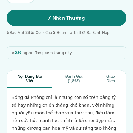
⚡ Nhận Thưởng
🔒 Bảo Mật SSL
🎰 Odds Cao
🔄 Hoàn Trả 1.5%
💳 Đa Kênh Nạp
🔥
289
người đang xem trang này
Nội Dung Bài
Đánh Giá
Giao
Viết
(1,898)
Dịch
Bóng đá không chỉ là những con số trên bảng tỷ
số hay những chiến thắng khô khan. Với những
người yêu môn thể thao vua thực thụ, điều làm
nên sức hút mãnh liệt chính là lối chơi đẹp mắt,
những đường ban hoa mỹ và sự sáng tạo không