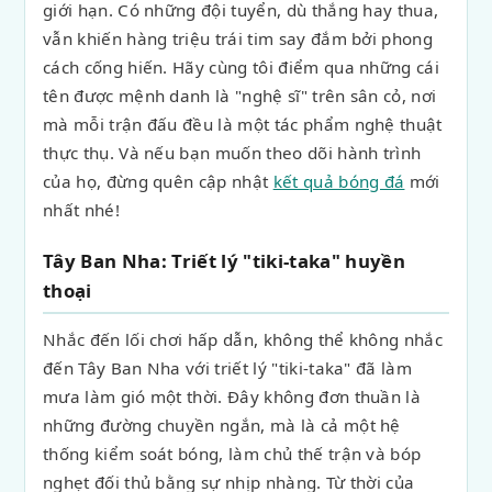
giới hạn. Có những đội tuyển, dù thắng hay thua,
vẫn khiến hàng triệu trái tim say đắm bởi phong
cách cống hiến. Hãy cùng tôi điểm qua những cái
tên được mệnh danh là "nghệ sĩ" trên sân cỏ, nơi
mà mỗi trận đấu đều là một tác phẩm nghệ thuật
thực thụ. Và nếu bạn muốn theo dõi hành trình
của họ, đừng quên cập nhật
kết quả bóng đá
mới
nhất nhé!
Tây Ban Nha: Triết lý "tiki-taka" huyền
thoại
Nhắc đến lối chơi hấp dẫn, không thể không nhắc
đến Tây Ban Nha với triết lý "tiki-taka" đã làm
mưa làm gió một thời. Đây không đơn thuần là
những đường chuyền ngắn, mà là cả một hệ
thống kiểm soát bóng, làm chủ thế trận và bóp
nghẹt đối thủ bằng sự nhịp nhàng. Từ thời của