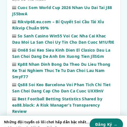
🎰
Cuoc Som World Cup 2026 Nhan Uu Dai Tai J88
JS5bwA
🎰
Rikvip68.eu.com – Bí Quyết Soi Cầu Tài Xỉu
Rikvip Chuẩn 99%
🎰
So Sanh Casino Win55 Voi Cac Nha Cai Khac
Dau Moi La San Choi Uy Tin Cho Dan Cuoc M1Uf0E
🎰
On68 Soi Keo Sieu Kinh Dien El Clasico Dau La
San Choi Dang De Anh Em Xuong Tien JllSGm
🎰
Kp88 Nhan Dinh Bong Da Theo Du Lieu Thong
Ke Trai Nghiem Thuc Te Tu Dan Choi Lau Nam
SmyF77
🎰
Qs88 Soi Keo Barcelona Voi Phan Tich Chi Tiet
San Choi Dang Cap Cho Dan Ca Cuoc UXX9nV
🎰
Best Football Betting Statistics Shared by
ea88.black: A Risk Manager’s Transparency
Review
🎰
Uu88 Rut Tien Khong Gioi Han Trai Nghiem
Những đội tuyển có lối chơi hấp dẫn bậc nhất: Khi bóng đá là nghệ thuật
Đăng Ký →
Giao Dich Muot Ma Khong Lo Lang