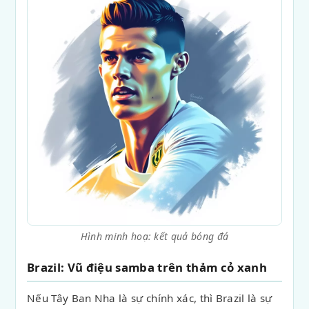
Hình minh hoạ: kết quả bóng đá
Brazil: Vũ điệu samba trên thảm cỏ xanh
Nếu Tây Ban Nha là sự chính xác, thì Brazil là sự