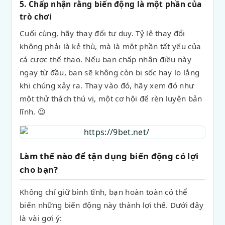
5. Chấp nhận rằng biến động là một phần của
trò chơi
Cuối cùng, hãy thay đổi tư duy. Tỷ lệ thay đổi
không phải là kẻ thù, mà là một phần tất yếu của
cá cược thể thao. Nếu bạn chấp nhận điều này
ngay từ đầu, bạn sẽ không còn bị sốc hay lo lắng
khi chúng xảy ra. Thay vào đó, hãy xem đó như
một thử thách thú vị, một cơ hội để rèn luyện bản
lĩnh. 😉
Làm thế nào để tận dụng biến động có lợi
cho bạn?
Không chỉ giữ bình tĩnh, bạn hoàn toàn có thể
biến những biến động này thành lợi thế. Dưới đây
là vài gợi ý: