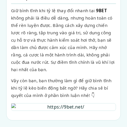
Giữ bình tĩnh khi tỷ lệ thay đổi nhanh tại
9BET
không phải là điều dễ dàng, nhưng hoàn toàn có
thể rèn luyện được. Bằng cách xây dựng chiến
lược rõ ràng, tập trung vào giá trị, sử dụng công
cụ hỗ trợ và thực hành kiểm soát hơi thở, bạn sẽ
dần làm chủ được cảm xúc của mình. Hãy nhớ
rằng, cá cược là một hành trình dài, không phải
cuộc đua nước rút. Sự điềm tĩnh chính là vũ khí lợi
hại nhất của bạn.
Vậy còn bạn, bạn thường làm gì để giữ bình tĩnh
khi tỷ lệ kèo biến động bất ngờ? Hãy chia sẻ bí
quyết của mình ở phần bình luận nhé! 👇