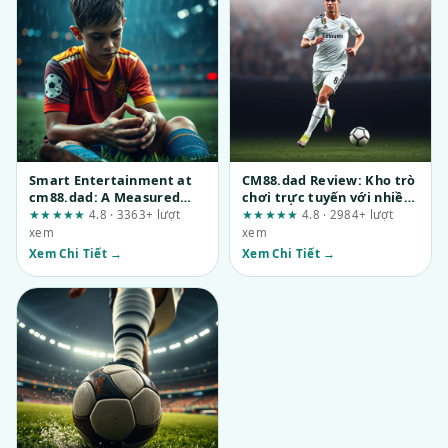
Smart Entertainment at
CM88.dad Review: Kho trò
cm88.dad: A Measured
chơi trực tuyến với nhiều
Look at the Full User
lựa chọn có thực sự đáng
★★★★★
4.8 · 3363+ lượt
★★★★★
4.8 · 2984+ lượt
Experience
để thử?
xem
xem
Xem Chi Tiết →
Xem Chi Tiết →