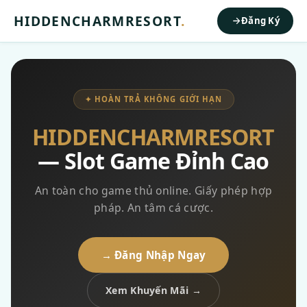
HIDDENCHARMRESORT
.
Đăng Ký
✦ HOÀN TRẢ KHÔNG GIỚI HẠN
HIDDENCHARMRESORT
— Slot Game Đỉnh Cao
An toàn cho game thủ online. Giấy phép hợp
pháp. An tâm cá cược.
→ Đăng Nhập Ngay
Xem Khuyến Mãi →