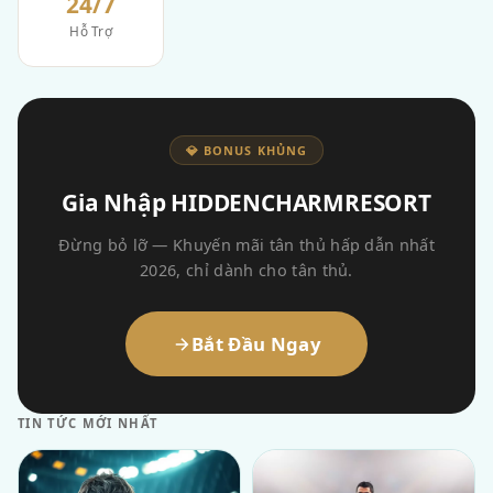
24/7
Hỗ Trợ
💎 BONUS KHỦNG
Gia Nhập HIDDENCHARMRESORT
Đừng bỏ lỡ — Khuyến mãi tân thủ hấp dẫn nhất
2026, chỉ dành cho tân thủ.
Bắt Đầu Ngay
TIN TỨC MỚI NHẤT