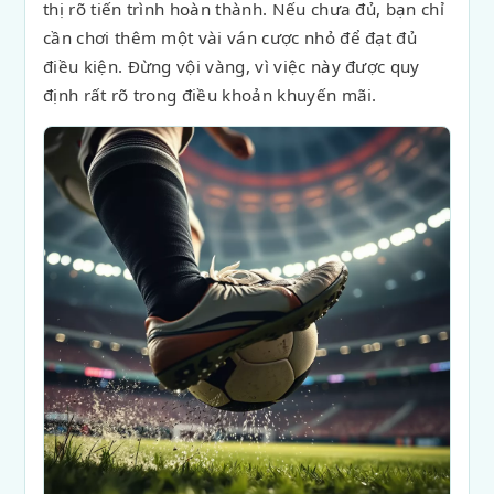
thị rõ tiến trình hoàn thành. Nếu chưa đủ, bạn chỉ
cần chơi thêm một vài ván cược nhỏ để đạt đủ
điều kiện. Đừng vội vàng, vì việc này được quy
định rất rõ trong điều khoản khuyến mãi.