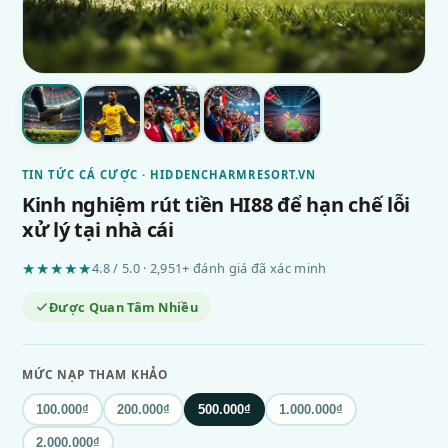
TIN TỨC CÁ CƯỢC · HIDDENCHARMRESORT.VN
Kinh nghiệm rút tiền HI88 để hạn chế lỗi
xử lý tại nhà cái
★★★★★
4.8 / 5.0 · 2,951+ đánh giá đã xác minh
Được Quan Tâm Nhiều
MỨC NẠP THAM KHẢO
100.000₫
200.000₫
500.000₫
1.000.000₫
2.000.000₫