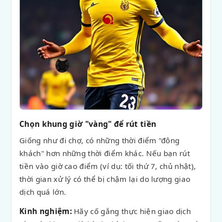
Chọn khung giờ "vàng" để rút tiền
Giống như đi chợ, có những thời điểm "đông
khách" hơn những thời điểm khác. Nếu bạn rút
tiền vào giờ cao điểm (ví dụ: tối thứ 7, chủ nhật),
thời gian xử lý có thể bị chậm lại do lượng giao
dịch quá lớn.
Kinh nghiệm:
Hãy cố gắng thực hiện giao dịch