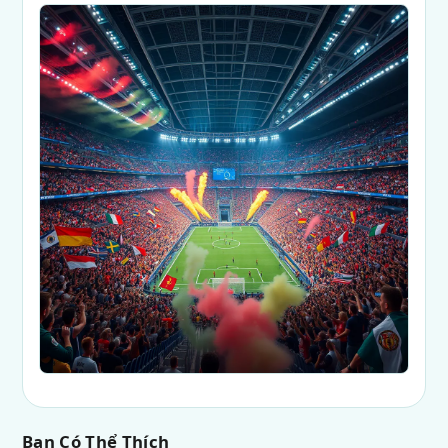
Bạn Có Thể Thích