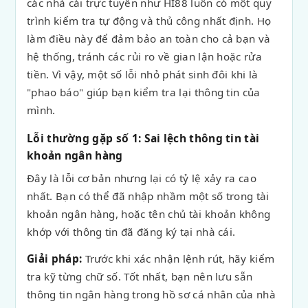
các nhà cái trực tuyến như HI88 luôn có một quy
trình kiểm tra tự động và thủ công nhất định. Họ
làm điều này để đảm bảo an toàn cho cả bạn và
hệ thống, tránh các rủi ro về gian lận hoặc rửa
tiền. Vì vậy, một số lỗi nhỏ phát sinh đôi khi là
"phao báo" giúp bạn kiểm tra lại thông tin của
mình.
Lỗi thường gặp số 1: Sai lệch thông tin tài
khoản ngân hàng
Đây là lỗi cơ bản nhưng lại có tỷ lệ xảy ra cao
nhất. Bạn có thể đã nhập nhầm một số trong tài
khoản ngân hàng, hoặc tên chủ tài khoản không
khớp với thông tin đã đăng ký tại nhà cái.
Giải pháp:
Trước khi xác nhận lệnh rút, hãy kiểm
tra kỹ từng chữ số. Tốt nhất, bạn nên lưu sẵn
thông tin ngân hàng trong hồ sơ cá nhân của nhà