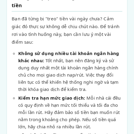
tiền
Bạn đã từng bị "treo" tiền vài ngày chưa? Cảm
giác đó thực sự không dễ chịu chút nào. Để tránh
rơi vào tình huống này, bạn cần lưu ý một vài
điểm sau:
Không sử dụng nhiều tài khoản ngân hàng
khác nhau:
Tốt nhất, bạn nên đăng ký và sử
dụng duy nhất một tài khoản ngân hàng chính
chủ cho mọi giao dịch nạp/rút. Việc thay đổi
liên tục có thể khiến hệ thống nghi ngờ và tạm
thời khóa giao dịch để kiểm tra.
Kiểm tra hạn mức giao dịch:
Mỗi nhà cái đều
có quy định về hạn mức tối thiểu và tối đa cho
mỗi lần rút. Hãy đảm bảo số tiền bạn muốn rút
nằm trong khoảng cho phép. Nếu số tiền quá
lớn, hãy chia nhỏ ra nhiều lần rút.