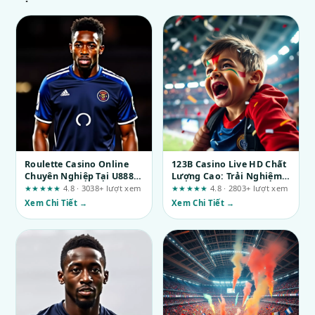
Roulette Casino Online
123B Casino Live HD Chất
Chuyên Nghiệp Tại U888:
Lượng Cao: Trải Nghiệm
Bí Quyết Chinh Phục Vòng
Sòng Bài Thực Tế Ngay Tại
★★★★★
4.8 · 3038+ lượt xem
★★★★★
4.8 · 2803+ lượt xem
Quay May Mắn
Việt Nam
Xem Chi Tiết →
Xem Chi Tiết →