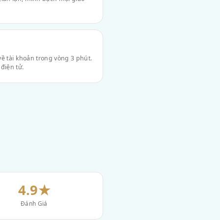
về tài khoản trong vòng 3 phút.
điện tử.
4.9★
Đánh Giá