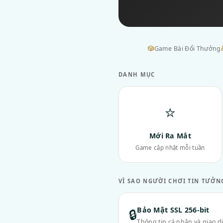
🎲
Game Bài Đổi Thưởng
DANH MỤC
⭐
Mới Ra Mắt
Game cập nhật mỗi tuần
VÌ SAO NGƯỜI CHƠI TIN TƯỞN
Bảo Mật SSL 256-bit
🔒
Thông tin cá nhân và giao d