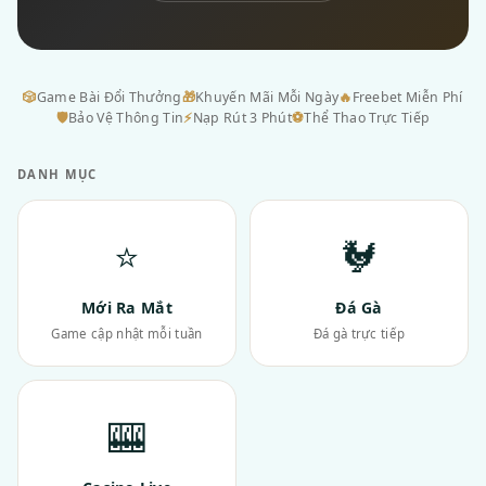
🎲
Game Bài Đổi Thưởng
🎁
Khuyến Mãi Mỗi Ngày
🔥
Freebet Miễn Phí
🛡
Bảo Vệ Thông Tin
⚡
Nạp Rút 3 Phút
⚽
Thể Thao Trực Tiếp
DANH MỤC
⭐
🐓
Mới Ra Mắt
Đá Gà
Game cập nhật mỗi tuần
Đá gà trực tiếp
🎰