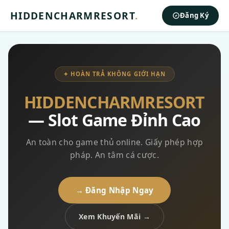
HIDDENCHARMRESORT
.
Đăng Ký
✦ HOÀN TRẢ KHÔNG GIỚI HẠN
HIDDENCHARMRESORT
— Slot Game Đỉnh Cao
An toàn cho game thủ online. Giấy phép hợp
pháp. An tâm cá cược.
→ Đăng Nhập Ngay
Xem Khuyến Mãi →