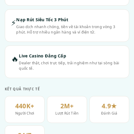
Nạp Rút Siêu Tốc 3 Phút
⚡
Giao dịch nhanh chóng, tiền về tài khoản trong vòng 3
phút. Hỗ trợ nhiều ngân hàng và ví điện tử.
Live Casino Đẳng Cấp
🔥
Dealer thật, chơi trực tiếp, trải nghiệm như tại sòng bài
quốc tế.
KẾT QUẢ THỰC TẾ
440K+
2M+
4.9★
Người Chơi
Lượt Rút Tiền
Đánh Giá