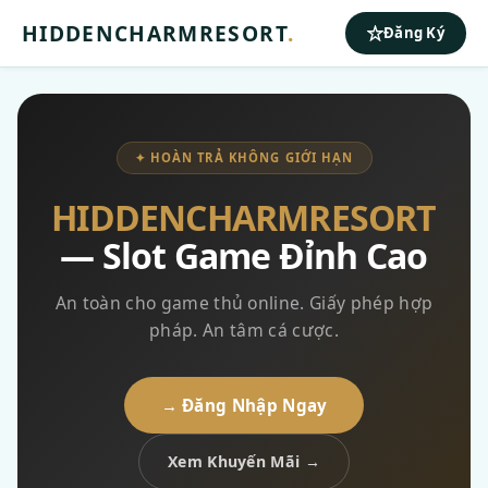
HIDDENCHARMRESORT
.
Đăng Ký
✦ HOÀN TRẢ KHÔNG GIỚI HẠN
HIDDENCHARMRESORT
— Slot Game Đỉnh Cao
An toàn cho game thủ online. Giấy phép hợp
pháp. An tâm cá cược.
→ Đăng Nhập Ngay
Xem Khuyến Mãi →