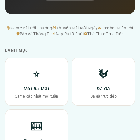
🎲
Game Bài Đổi Thưởng
🎁
Khuyến Mãi Mỗi Ngày
🔥
Freebet Miễn Phí
🛡
Bảo Vệ Thông Tin
⚡
Nạp Rút 3 Phút
⚽
Thể Thao Trực Tiếp
DANH MỤC
⭐
🐓
Mới Ra Mắt
Đá Gà
Game cập nhật mỗi tuần
Đá gà trực tiếp
🎰