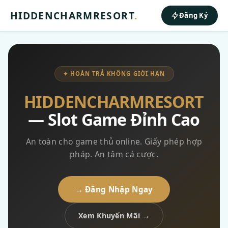
HIDDENCHARMRESORT
.
Đăng Ký
✦ HOÀN TRẢ KHÔNG GIỚI HẠN
HIDDENCHARMRESORT
— Slot Game Đỉnh Cao
An toàn cho game thủ online. Giấy phép hợp
pháp. An tâm cá cược.
→ Đăng Nhập Ngay
Xem Khuyến Mãi →