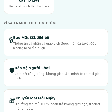
Casino Live
Baccarat, Roulette, Blackjack
VÌ SAO NGƯỜI CHƠI TIN TƯỞNG
Bảo Mật SSL 256-bit
🔒
Thông tin cá nhân và giao dịch được mã hóa tuyệt đối.
Không lo rò rỉ dữ liệu.
Bảo Vệ Người Chơi
🛡
Cam kết công bằng, không gian lận, minh bạch mọi giao
dịch.
Khuyến Mãi Mỗi Ngày
🎁
Thưởng tân thủ 100%, hoàn trả không giới hạn, freebet
hàng ngày.