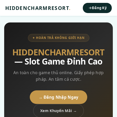
HIDDENCHARMRESORT
.
Đăng Ký
✦ HOÀN TRẢ KHÔNG GIỚI HẠN
HIDDENCHARMRESORT
— Slot Game Đỉnh Cao
An toàn cho game thủ online. Giấy phép hợp
pháp. An tâm cá cược.
→ Đăng Nhập Ngay
Xem Khuyến Mãi →