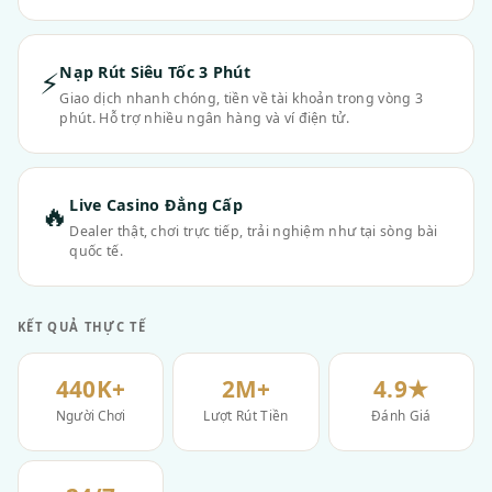
Nạp Rút Siêu Tốc 3 Phút
⚡
Giao dịch nhanh chóng, tiền về tài khoản trong vòng 3
phút. Hỗ trợ nhiều ngân hàng và ví điện tử.
Live Casino Đẳng Cấp
🔥
Dealer thật, chơi trực tiếp, trải nghiệm như tại sòng bài
quốc tế.
KẾT QUẢ THỰC TẾ
440K+
2M+
4.9★
Người Chơi
Lượt Rút Tiền
Đánh Giá