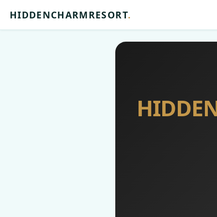
HIDDENCHARMRESORT
.
HIDDE