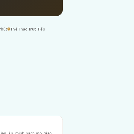
Phút
⚽
Thể Thao Trực Tiếp
ian lận, minh bạch mọi giao