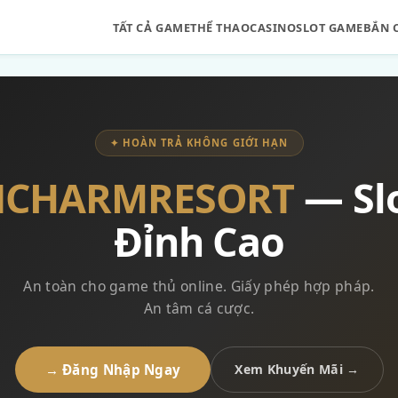
TẤT CẢ GAME
THỂ THAO
CASINO
SLOT GAME
BẮN 
✦ HOÀN TRẢ KHÔNG GIỚI HẠN
NCHARMRESORT
— Sl
Đỉnh Cao
An toàn cho game thủ online. Giấy phép hợp pháp.
An tâm cá cược.
→ Đăng Nhập Ngay
Xem Khuyến Mãi →