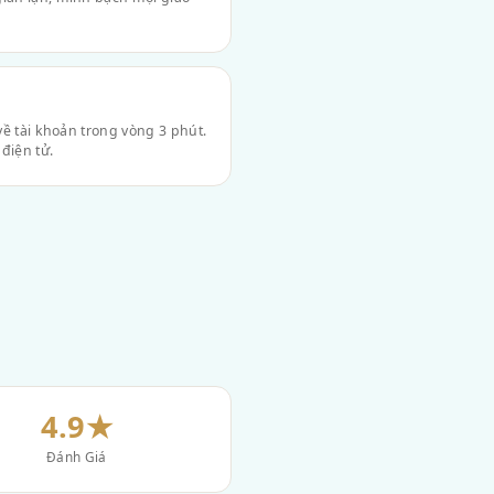
về tài khoản trong vòng 3 phút.
điện tử.
4.9★
Đánh Giá