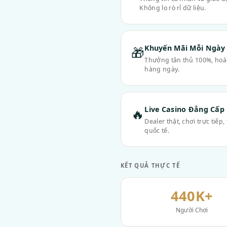
Không lo rò rỉ dữ liệu.
Khuyến Mãi Mỗi Ngày
🎁
Thưởng tân thủ 100%, hoàn
hàng ngày.
Live Casino Đẳng Cấp
🔥
Dealer thật, chơi trực tiếp
quốc tế.
KẾT QUẢ THỰC TẾ
440K+
Người Chơi