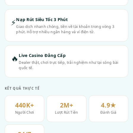
Nạp Rút Siêu Tốc 3 Phút
⚡
Giao dịch nhanh chóng, tiền về tài khoản trong vòng 3
phút. Hỗ trợ nhiều ngân hàng và ví điện tử.
Live Casino Đẳng Cấp
🔥
Dealer thật, chơi trực tiếp, trải nghiệm như tại sòng bài
quốc tế.
KẾT QUẢ THỰC TẾ
440K+
2M+
4.9★
Người Chơi
Lượt Rút Tiền
Đánh Giá