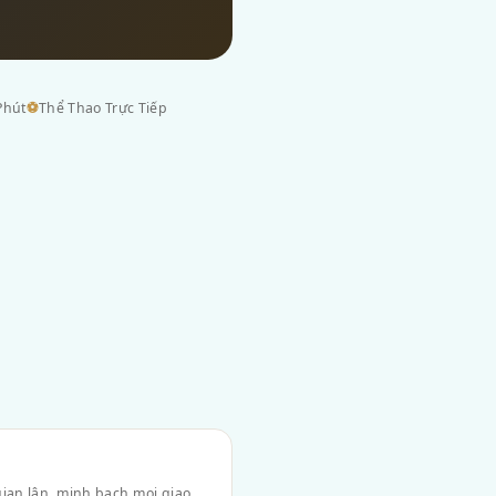
Phút
⚽
Thể Thao Trực Tiếp
ian lận, minh bạch mọi giao