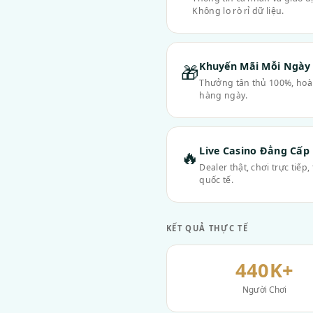
Không lo rò rỉ dữ liệu.
Khuyến Mãi Mỗi Ngày
🎁
Thưởng tân thủ 100%, hoàn
hàng ngày.
Live Casino Đẳng Cấp
🔥
Dealer thật, chơi trực tiếp
quốc tế.
KẾT QUẢ THỰC TẾ
440K+
Người Chơi