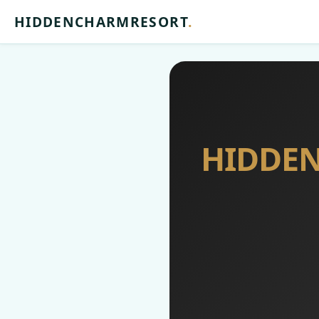
HIDDENCHARMRESORT
.
HIDDE