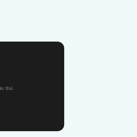
ân thủ.