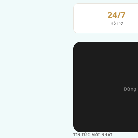
24/7
Hỗ Trợ
Đừng b
TIN TỨC MỚI NHẤT