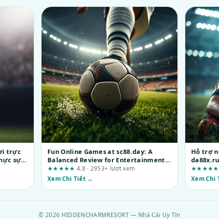
ơi trực
Fun Online Games at sc88.day: A
Hỗ trợ n
thực sự
Balanced Review for Entertainment
da88x.ru
Seekers
sóc khác
★★★★★
4.8 · 2953+ lượt xem
★★★★
tế
Xem Chi Tiết →
Xem Chi 
© 2026 HIDDENCHARMRESORT — Nhà Cái Uy Tín