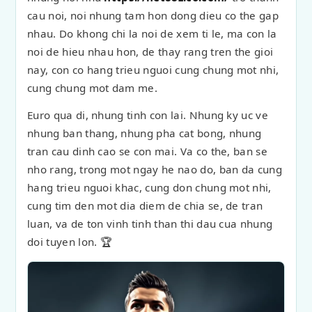
cau noi, noi nhung tam hon dong dieu co the gap
nhau. Do khong chi la noi de xem ti le, ma con la
noi de hieu nhau hon, de thay rang tren the gioi
nay, con co hang trieu nguoi cung chung mot nhi,
cung chung mot dam me.
Euro qua di, nhung tinh con lai. Nhung ky uc ve
nhung ban thang, nhung pha cat bong, nhung
tran cau dinh cao se con mai. Va co the, ban se
nho rang, trong mot ngay he nao do, ban da cung
hang trieu nguoi khac, cung don chung mot nhi,
cung tim den mot dia diem de chia se, de tran
luan, va de ton vinh tinh than thi dau cua nhung
doi tuyen lon. 🏆