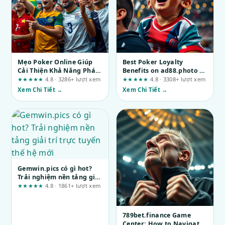
Mẹo Poker Online Giúp
Best Poker Loyalty
Cải Thiện Khả Năng Phán
Benefits on ad88.photo –
Đoán tại ga6789.tattoo
What to Check Before You
★★★★★
4.8 · 3286+ lượt xem
★★★★★
4.8 · 3308+ lượt xem
Commit
Xem Chi Tiết →
Xem Chi Tiết →
Gemwin.pics có gì hot?
Trải nghiệm nền tảng giải
trí trực tuyến thế hệ mới
★★★★★
4.8 · 1861+ lượt xem
789bet.finance Game
Center: How to Navigate