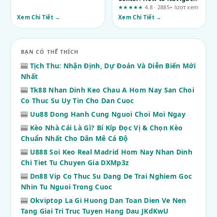
Your Play Session Step by
★★★★★
4.8 · 2885+ lượt xem
Step
Xem Chi Tiết →
Xem Chi Tiết →
BẠN CÓ THỂ THÍCH
🎰
Tịch Thu: Nhận Định, Dự Đoán Và Diễn Biến Mới
Nhất
🎰
Tk88 Nhan Dinh Keo Chau A Hom Nay San Choi
Co Thuc Su Uy Tin Cho Dan Cuoc
🎰
Uu88 Dong Hanh Cung Nguoi Choi Moi Ngay
🎰
Kèo Nhà Cái Là Gì? Bí Kíp Đọc Vị & Chọn Kèo
Chuẩn Nhất Cho Dân Mê Cá Độ
🎰
U888 Soi Keo Real Madrid Hom Nay Nhan Dinh
Chi Tiet Tu Chuyen Gia DXMp3z
🎰
Dn88 Vip Co Thuc Su Dang De Trai Nghiem Goc
Nhin Tu Nguoi Trong Cuoc
🎰
Okviptop La Gi Huong Dan Toan Dien Ve Nen
Tang Giai Tri Truc Tuyen Hang Dau JKdKwU