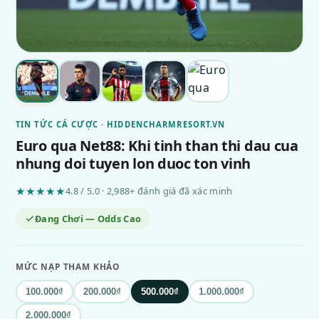
TIN TỨC CÁ CƯỢC · HIDDENCHARMRESORT.VN
Euro qua Net88: Khi tinh than thi dau cua
nhung doi tuyen lon duoc ton vinh
★★★★★
4.8 / 5.0 · 2,988+ đánh giá đã xác minh
Đang Chơi — Odds Cao
MỨC NẠP THAM KHẢO
100.000₫
200.000₫
500.000₫
1.000.000₫
2.000.000₫