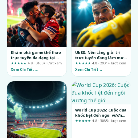
Khám phá game thể thao
Uk88: Nền tảng giải trí
trực tuyến đa dạng tại
trực tuyến đang làm mưa
fun88.support: Đánh giá
làm gió, bạn đã thử
★★★★★
4.8 · 3163+ lượt xem
★★★★★
4.8 · 2931+ lượt xem
từ góc nhìn người dùng
chưa?
Xem Chi Tiết →
Xem Chi Tiết →
World Cup 2026: Cuộc đua
khốc liệt đến ngôi vương
thế giới
★★★★★
4.8 · 3085+ lượt xem