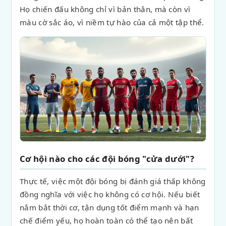
Họ chiến đấu không chỉ vì bản thân, mà còn vì
màu cờ sắc áo, vì niềm tự hào của cả một tập thể.
Cơ hội nào cho các đội bóng "cửa dưới"?
Thực tế, việc một đội bóng bị đánh giá thấp không
đồng nghĩa với việc họ không có cơ hội. Nếu biết
nắm bắt thời cơ, tận dụng tốt điểm mạnh và hạn
chế điểm yếu, họ hoàn toàn có thể tạo nên bất