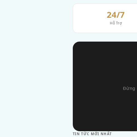
24/7
Hỗ Trợ
Đừng b
TIN TỨC MỚI NHẤT