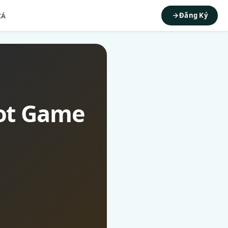
Đăng Ký
CÁ
ot Game