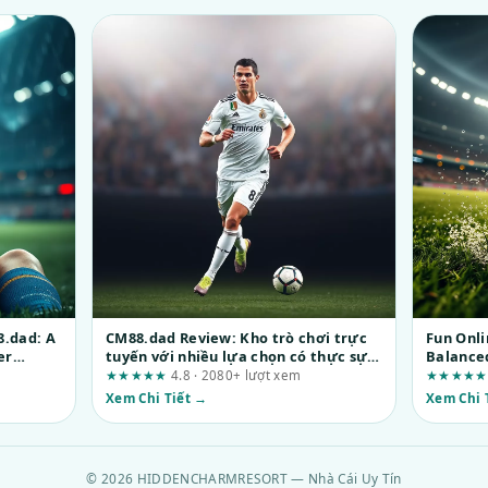
.dad: A
CM88.dad Review: Kho trò chơi trực
Fun Onli
er
tuyến với nhiều lựa chọn có thực sự
Balance
đáng để thử?
Seekers
★★★★★
4.8 · 2080+ lượt xem
★★★★
Xem Chi Tiết →
Xem Chi 
© 2026 HIDDENCHARMRESORT — Nhà Cái Uy Tín