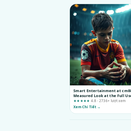
Smart Entertainment at cm88
Measured Look at the Full Us
Experience
★★★★★
4.8 · 2736+ lượt xem
Xem Chi Tiết →