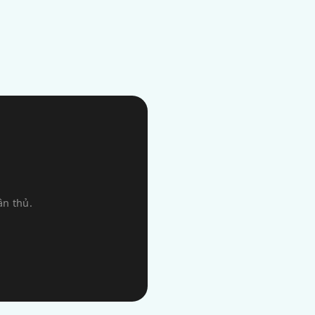
ân thủ.