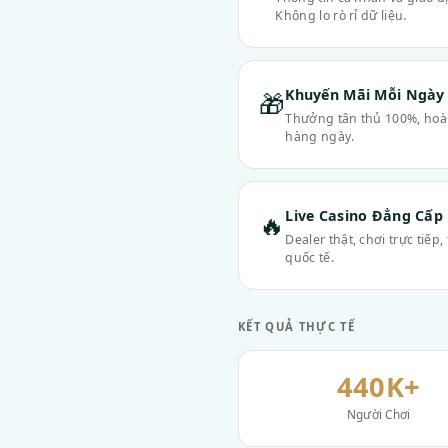
Không lo rò rỉ dữ liệu.
Khuyến Mãi Mỗi Ngày
🎁
Thưởng tân thủ 100%, hoàn
hàng ngày.
Live Casino Đẳng Cấp
🔥
Dealer thật, chơi trực tiếp
quốc tế.
KẾT QUẢ THỰC TẾ
440K+
Người Chơi