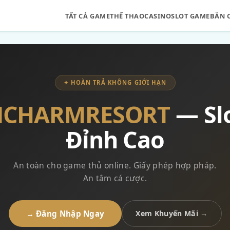
TẤT CẢ GAME
THỂ THAO
CASINO
SLOT GAME
BẮN 
✦ HOÀN TRẢ KHÔNG GIỚI HẠN
NCHARMRESORT
— Sl
Đỉnh Cao
An toàn cho game thủ online. Giấy phép hợp pháp.
An tâm cá cược.
→ Đăng Nhập Ngay
Xem Khuyến Mãi →