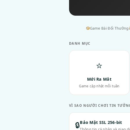
🎲
Game Bài Đổi Thưởng
DANH MỤC
⭐
Mới Ra Mắt
Game cập nhật mỗi tuần
VÌ SAO NGƯỜI CHƠI TIN TƯỞN
Bảo Mật SSL 256-bit
🔒
Thông tin cá nhân và giao d