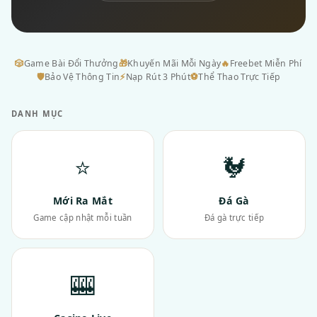
🎲
Game Bài Đổi Thưởng
🎁
Khuyến Mãi Mỗi Ngày
🔥
Freebet Miễn Phí
🛡
Bảo Vệ Thông Tin
⚡
Nạp Rút 3 Phút
⚽
Thể Thao Trực Tiếp
DANH MỤC
⭐
🐓
Mới Ra Mắt
Đá Gà
Game cập nhật mỗi tuần
Đá gà trực tiếp
🎰