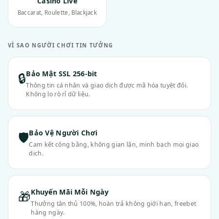
Casino Live
Baccarat, Roulette, Blackjack
VÌ SAO NGƯỜI CHƠI TIN TƯỞNG
Bảo Mật SSL 256-bit
🔒
Thông tin cá nhân và giao dịch được mã hóa tuyệt đối.
Không lo rò rỉ dữ liệu.
Bảo Vệ Người Chơi
🛡
Cam kết công bằng, không gian lận, minh bạch mọi giao
dịch.
Khuyến Mãi Mỗi Ngày
🎁
Thưởng tân thủ 100%, hoàn trả không giới hạn, freebet
hàng ngày.