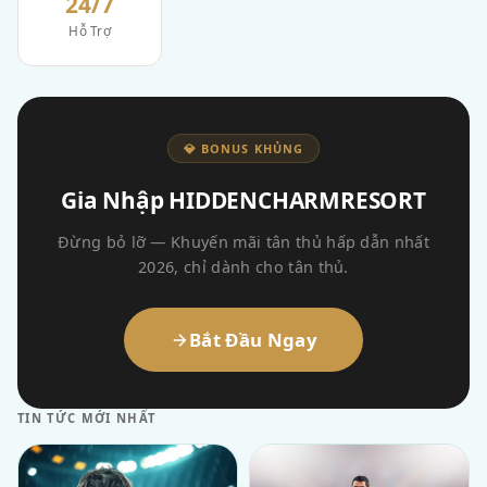
24/7
Hỗ Trợ
💎 BONUS KHỦNG
Gia Nhập HIDDENCHARMRESORT
Đừng bỏ lỡ — Khuyến mãi tân thủ hấp dẫn nhất
2026, chỉ dành cho tân thủ.
Bắt Đầu Ngay
TIN TỨC MỚI NHẤT