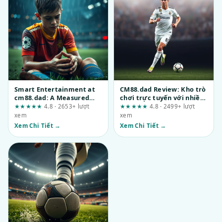
Smart Entertainment at
CM88.dad Review: Kho trò
cm88.dad: A Measured
chơi trực tuyến với nhiều
Look at the Full User
lựa chọn có thực sự đáng
★★★★★
4.8 · 2653+ lượt
★★★★★
4.8 · 2499+ lượt
Experience
để thử?
xem
xem
Xem Chi Tiết →
Xem Chi Tiết →