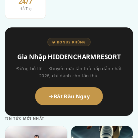
24/7
Hỗ Trợ
💎 BONUS KHỦNG
Gia Nhập HIDDENCHARMRESORT
Đừng bỏ lỡ — Khuyến mãi tân thủ hấp dẫn nhất
2026, chỉ dành cho tân thủ.
Bắt Đầu Ngay
TIN TỨC MỚI NHẤT