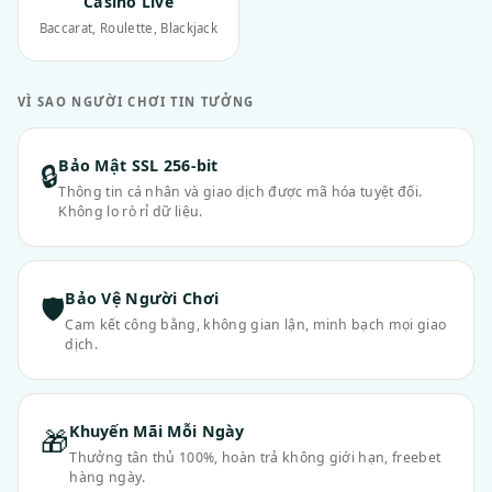
Casino Live
Baccarat, Roulette, Blackjack
VÌ SAO NGƯỜI CHƠI TIN TƯỞNG
Bảo Mật SSL 256-bit
🔒
Thông tin cá nhân và giao dịch được mã hóa tuyệt đối.
Không lo rò rỉ dữ liệu.
Bảo Vệ Người Chơi
🛡
Cam kết công bằng, không gian lận, minh bạch mọi giao
dịch.
Khuyến Mãi Mỗi Ngày
🎁
Thưởng tân thủ 100%, hoàn trả không giới hạn, freebet
hàng ngày.