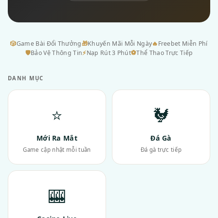
🎲
Game Bài Đổi Thưởng
🎁
Khuyến Mãi Mỗi Ngày
🔥
Freebet Miễn Phí
🛡
Bảo Vệ Thông Tin
⚡
Nạp Rút 3 Phút
⚽
Thể Thao Trực Tiếp
DANH MỤC
⭐
🐓
Mới Ra Mắt
Đá Gà
Game cập nhật mỗi tuần
Đá gà trực tiếp
🎰