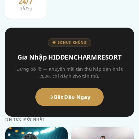
24/7
Hỗ Trợ
💎 BONUS KHỦNG
Gia Nhập HIDDENCHARMRESORT
Đừng bỏ lỡ — Khuyến mãi tân thủ hấp dẫn nhất
2026, chỉ dành cho tân thủ.
Bắt Đầu Ngay
TIN TỨC MỚI NHẤT