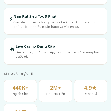
Nạp Rút Siêu Tốc 3 Phút
⚡
Giao dịch nhanh chóng, tiền về tài khoản trong vòng 3
phút. Hỗ trợ nhiều ngân hàng và ví điện tử.
Live Casino Đẳng Cấp
🔥
Dealer thật, chơi trực tiếp, trải nghiệm như tại sòng bài
quốc tế.
KẾT QUẢ THỰC TẾ
440K+
2M+
4.9★
Người Chơi
Lượt Rút Tiền
Đánh Giá