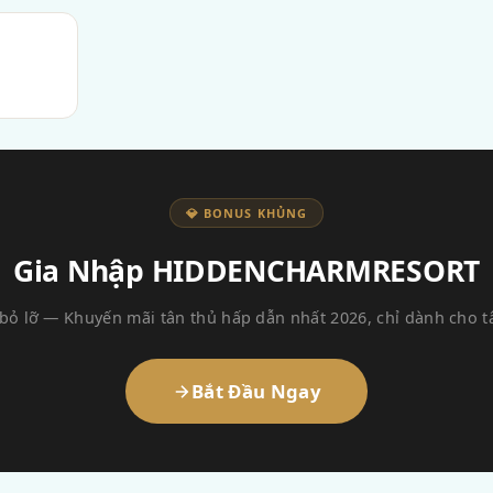
💎 BONUS KHỦNG
Gia Nhập HIDDENCHARMRESORT
ỏ lỡ — Khuyến mãi tân thủ hấp dẫn nhất 2026, chỉ dành cho t
Bắt Đầu Ngay