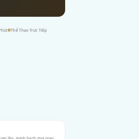
Phút
⚽
Thể Thao Trực Tiếp
ian lận, minh bạch mọi giao