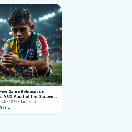
 New Game Releases on
s: A UX Audit of the Discovery
★
4.8 · 1827+ lượt xem
Tiết →