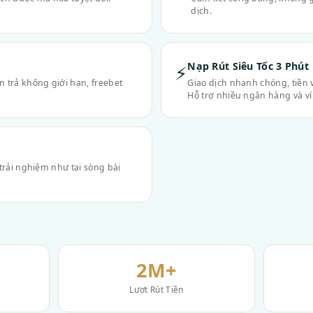
dịch.
Nạp Rút Siêu Tốc 3 Phút
⚡
 trả không giới hạn, freebet
Giao dịch nhanh chóng, tiền 
Hỗ trợ nhiều ngân hàng và ví 
, trải nghiệm như tại sòng bài
2M+
Lượt Rút Tiền