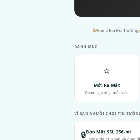
🎲
Game Bài Đổi Thưởng
DANH MỤC
⭐
Mới Ra Mắt
Game cập nhật mỗi tuần
VÌ SAO NGƯỜI CHƠI TIN TƯỞN
Bảo Mật SSL 256-bit
🔒
Thông tin cá nhân và giao d