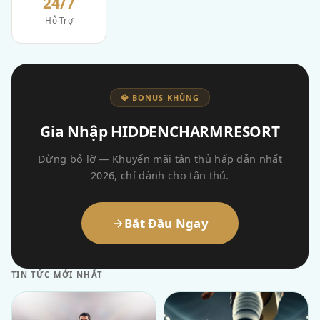
24/7
Hỗ Trợ
💎 BONUS KHỦNG
Gia Nhập HIDDENCHARMRESORT
Đừng bỏ lỡ — Khuyến mãi tân thủ hấp dẫn nhất
2026, chỉ dành cho tân thủ.
Bắt Đầu Ngay
TIN TỨC MỚI NHẤT