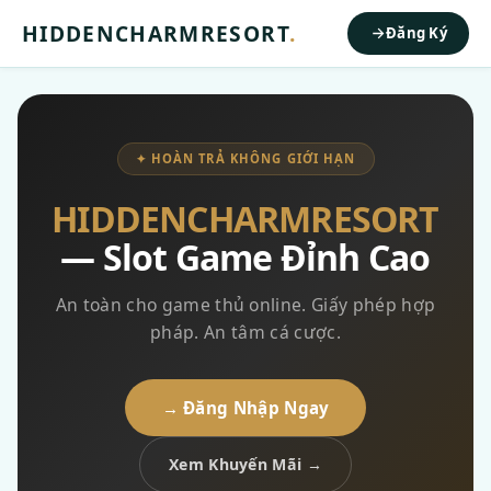
HIDDENCHARMRESORT
.
Đăng Ký
✦ HOÀN TRẢ KHÔNG GIỚI HẠN
HIDDENCHARMRESORT
— Slot Game Đỉnh Cao
An toàn cho game thủ online. Giấy phép hợp
pháp. An tâm cá cược.
→ Đăng Nhập Ngay
Xem Khuyến Mãi →